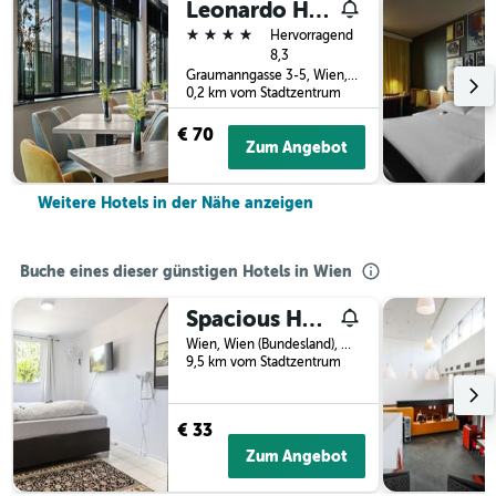
Leonardo Hotel Vienna City West
4 Sterne
Hervorragend
8,3
Graumanngasse 3-5, Wien, Wien (Bundesland), Österreich
0,2 km vom Stadtzentrum
€ 70
Zum Angebot
Weitere Hotels in der Nähe anzeigen
Buche eines dieser günstigen Hotels in Wien
Spacious Home & Garden Free Parking
Wien, Wien (Bundesland), Österreich
9,5 km vom Stadtzentrum
€ 33
Zum Angebot