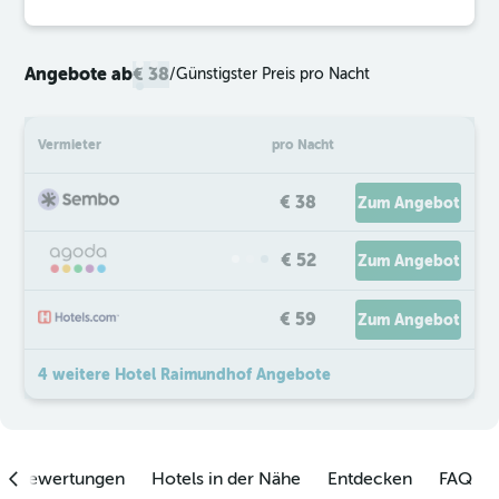
Angebote ab
€ 38
/
Günstigster Preis pro Nacht
Vermieter
pro Nacht
€ 38
Zum Angebot
€ 52
Zum Angebot
€ 59
Zum Angebot
4 weitere Hotel Raimundhof Angebote
enbewertungen
Hotels in der Nähe
Entdecken
FAQ