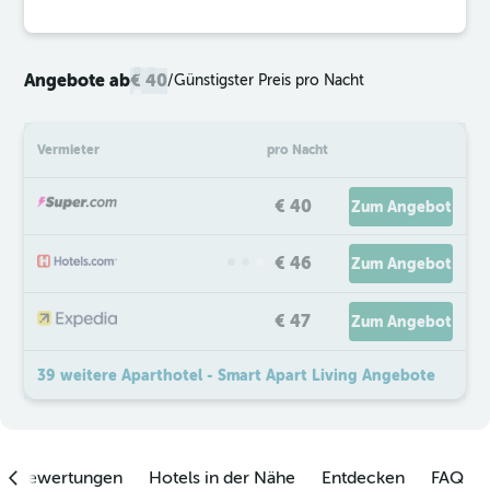
Angebote ab
€ 40
/
Günstigster Preis pro Nacht
Vermieter
pro Nacht
€ 40
Zum Angebot
€ 46
Zum Angebot
€ 47
Zum Angebot
39 weitere Aparthotel - Smart Apart Living Angebote
enbewertungen
Hotels in der Nähe
Entdecken
FAQ