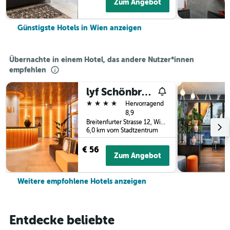
Zum Angebot
Günstigste Hotels in Wien anzeigen
Übernachte in einem Hotel, das andere Nutzer*innen
empfehlen
lyf Schönbrunn Vienna
4 Sterne
Hervorragend
8,9
Breitenfurter Strasse 12, Wien, Wien (Bundesland), Österreich
6,0 km vom Stadtzentrum
€ 56
Zum Angebot
Weitere empfohlene Hotels anzeigen
Entdecke beliebte