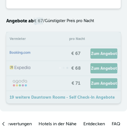
Angebote ab
€ 67
/
Günstigster Preis pro Nacht
Vermieter
pro Nacht
€ 67
Zum Angebot
€ 68
Zum Angebot
€ 71
Zum Angebot
19 weitere Dauntown Rooms - Self Check-In Angebote
enbewertungen
Hotels in der Nähe
Entdecken
FAQ