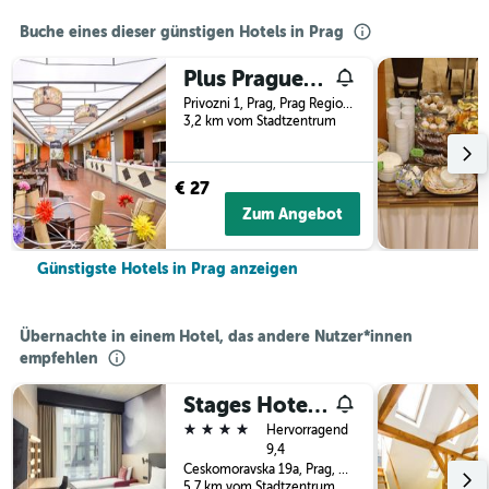
Buche eines dieser günstigen Hotels in Prag
Plus Prague Hostel
Privozni 1, Prag, Prag Region, Tschechien
3,2 km vom Stadtzentrum
€ 27
Zum Angebot
Günstigste Hotels in Prag anzeigen
Übernachte in einem Hotel, das andere Nutzer*innen
empfehlen
Stages Hotel Prague, a Portfolio Hotel
4 Sterne
Hervorragend
9,4
Ceskomoravska 19a, Prag, Prag Region, Tschechien
5,7 km vom Stadtzentrum