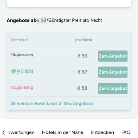
Angebote ab
€ 53
/
Günstigster Preis pro Nacht
Vermieter
pro Nacht
€ 53
Zum Angebot
€ 57
Zum Angebot
€ 58
Zum Angebot
58 weitere Hotel Leon D´Oro Angebote
enbewertungen
Hotels in der Nähe
Entdecken
FAQ