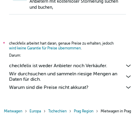
Anbietern mit kostenloser Stornierung suchen
Mietwagen in Prag 6, Prag
und buchen,
Mietwagen in Prag 7, Prag
Mietwagen in Prag 8, Prag
Mietwagen in Prag 9, Prag
Mietwagen in Smíchov, Prag
checkfelix arbeitet hart daran, genaue Preise zu erhalten, jedoch
*
Mietwagen in Vinohrady, Prag
wird keine Garantie für Preise übernommen
.
Mietwagen in Vršovice, Prag
Darum:
Mietwagen in Žižkov, Prag
checkfelix ist weder Anbieter noch Verkäufer.
Wir durchsuchen und sammeln riesige Mengen an
Daten für dich.
Warum sind die Preise nicht akkurat?
Mietwagen
Europa
Tschechien
Prag Region
Mietwagen in Prag