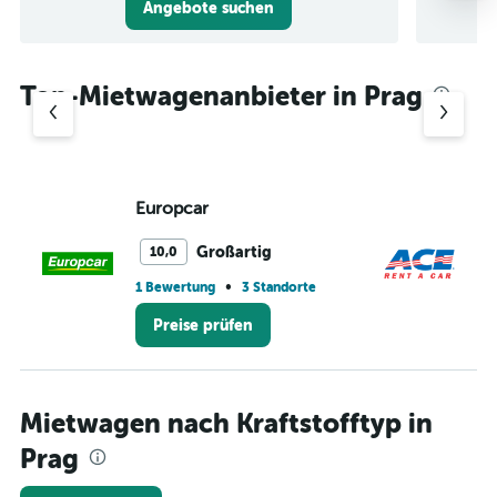
Angebote suchen
Top-Mietwagenanbieter in Prag
Europcar
A
Großartig
10,0
•
1 Bewertung
3 Standorte
2 
Preise prüfen
Mietwagen nach Kraftstofftyp in
Prag