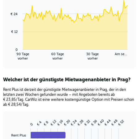
Chart
Chart
graphic.
with
91
€ 24
data
points.
€ 12
The
chart
has
0
1
90 Tage
60 Tage
30 Tage
Am se…
X
End
vorher
vorher
vorher
of
axis
interactive
displaying
chart
categories.
Welcher ist der günstigste Mietwagenanbieter in Prag?
Range:
91
Rent Plus ist derzeit der günstigste Mietwagenanbieter in Prag, der in den
categories.
letzten zwei Wochen gefunden wurde – mit Angeboten bereits ab
The
€ 23,85/Tag. CarWiz ist eine weitere kostengünstige Option mit Preisen schon
chart
ab € 28,54/Tag.
has
1
€ 40
€ 44
€ 48
€ 36
€ 20
€ 24
€ 28
€ 32
€ 16
€ 52
€ 12
Y
€ 4
€ 8
Bar
Chart
0
axis
graphic.
chart
with
displaying
Rent Plus
4