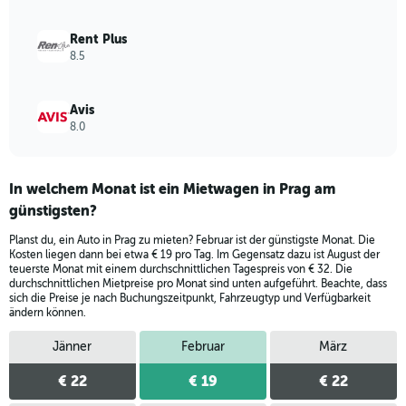
to
52.
Rent Plus
8.5
Avis
8.0
In welchem Monat ist ein Mietwagen in Prag am
günstigsten?
Planst du, ein Auto in Prag zu mieten? Februar ist der günstigste Monat. Die
Kosten liegen dann bei etwa € 19 pro Tag. Im Gegensatz dazu ist August der
teuerste Monat mit einem durchschnittlichen Tagespreis von € 32. Die
durchschnittlichen Mietpreise pro Monat sind unten aufgeführt. Beachte, dass
sich die Preise je nach Buchungszeitpunkt, Fahrzeugtyp und Verfügbarkeit
ändern können.
Jänner
Februar
März
€ 22
€ 19
€ 22