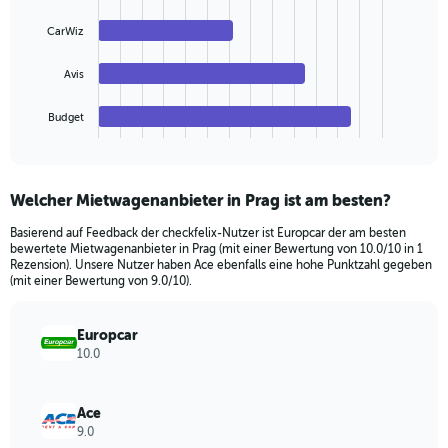
values.
bars.
Range:
CarWiz
0
The
to
chart
Avis
36.
has
1
Budget
X
End
of
axis
interactive
displaying
chart
categories.
Welcher Mietwagenanbieter in Prag ist am besten?
Range:
4
Basierend auf Feedback der checkfelix-Nutzer ist Europcar der am besten
categories.
bewertete Mietwagenanbieter in Prag (mit einer Bewertung von 10.0/10 in 1
The
Rezension). Unsere Nutzer haben Ace ebenfalls eine hohe Punktzahl gegeben
chart
(mit einer Bewertung von 9.0/10).
has
1
Europcar
Y
10.0
axis
displaying
values.
Ace
Range:
9.0
0