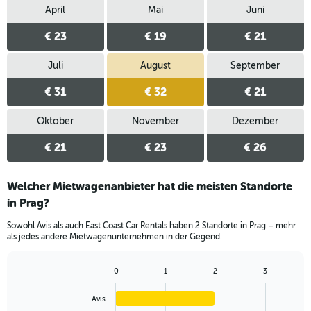
April
Mai
Juni
€ 23
€ 19
€ 21
Juli
August
September
€ 31
€ 32
€ 21
Oktober
November
Dezember
€ 21
€ 23
€ 26
Welcher Mietwagenanbieter hat die meisten Standorte
in Prag?
Sowohl Avis als auch East Coast Car Rentals haben 2 Standorte in Prag – mehr
als jedes andere Mietwagenunternehmen in der Gegend.
0
1
2
3
Bar
Chart
graphic.
chart
Avis
with