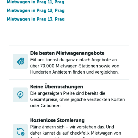
Mietwagen in Prag 11, Prag
Mietwagen in Prag 12, Prag
Mietwagen in Prag 13, Prag
Mietwagen in Prag 14, Prag
Mietwagen in Prag 15, Prag
Mietwagen in Prag 16, Prag
Die besten Mietwagenangebote
Mietwagen in Prag 17, Prag
Mit uns kannst du ganz einfach Angebote an
Mietwagen in Prag 18, Prag
über 70.000 Mietwagen-Stationen sowie von
Mietwagen in Prague 19, Prag
Hunderten Anbietern finden und vergleichen.
Mietwagen in Prag 2, Prag
Keine Überraschungen
Mietwagen in Prag 20, Prag
Die angezeigten Preise sind bereits die
Mietwagen in Prag 21, Prag
Gesamtpreise, ohne jegliche versteckten Kosten
Mietwagen in Prag 22, Prag
oder Gebühren.
Mietwagen in Prag 3, Prag
Kostenlose Stornierung
Mietwagen in Prag 4, Prag
Pläne ändern sich – wir verstehen das. Und
Mietwagen in Prag 5, Prag
daher kannst du auf checkfelix Mietwagen von