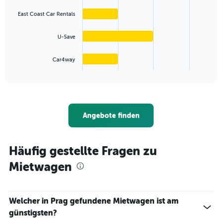
4
bars.
East Coast Car Rentals
The
U-Save
chart
has
1
Car4way
X
End
of
axis
interactive
displaying
chart
categories.
Range:
4
Angebote finden
categories.
The
chart
Häufig gestellte Fragen zu
has
1
Mietwagen
Y
axis
displaying
values.
Welcher in Prag gefundene Mietwagen ist am
Range:
günstigsten?
0