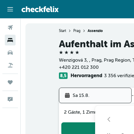
Flüge
Start
Prag
Assenzio
Hotels
Aufenthalt im A
4 Sterne
Mietwagen
Wenzigová 3, , Prag, Prag Region,
Flug+Hotel
+420 221 012 300
Hervorragend
3 356 verifiz
8,5
Trips
Sa 15.8.
-
Feedback
2 Gäste, 1 Zimmer
Suc