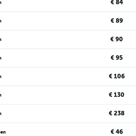
€ 84
n
€ 89
n
€ 90
n
€ 95
n
€ 106
n
€ 130
n
€ 238
n
€ 46
ben