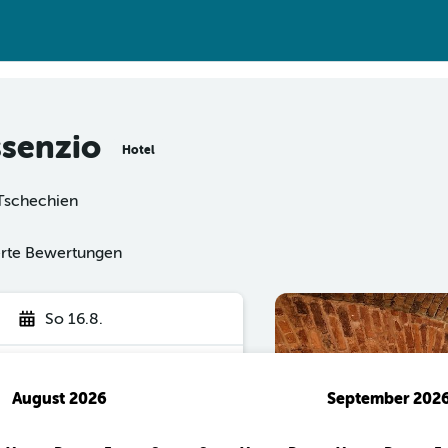
ssenzio
Hotel
 Tschechien
ierte Bewertungen
So 16.8.
August 2026
September 202
hen