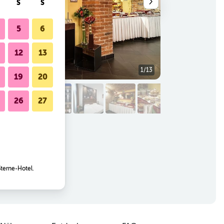
S
S
5
6
12
13
1/13
Rezeption
19
20
26
27
Sterne-Hotel.