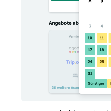
M
D
€ 39
Angebote ab
/
Günstigster
3
4
Vermieter
pr
10
11
17
18
24
25
31
Günstiger
26 weitere Assenzio Angebote