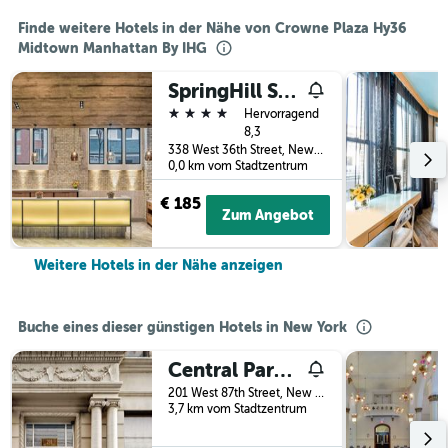
Finde weitere Hotels in der Nähe von Crowne Plaza Hy36
Midtown Manhattan By IHG
SpringHill Suites by Marriott New York Manhattan/Times Square South
4 Sterne
Hervorragend
8,3
338 West 36th Street, New York, NY, USA
0,0 km vom Stadtzentrum
€ 185
Zum Angebot
Weitere Hotels in der Nähe anzeigen
Buche eines dieser günstigen Hotels in New York
Central Park West Hostel
201 West 87th Street, New York, NY, USA
3,7 km vom Stadtzentrum