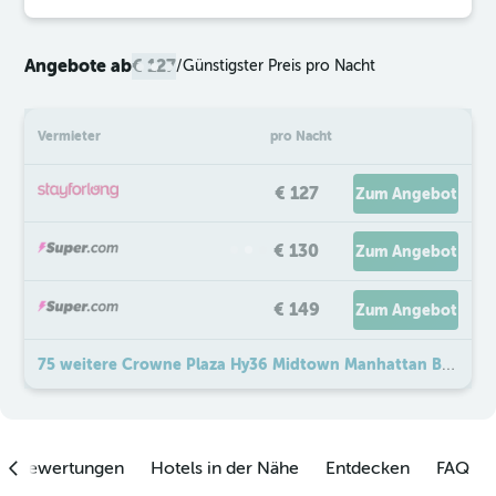
Angebote ab
€ 127
/
Günstigster Preis pro Nacht
Vermieter
pro Nacht
€ 127
Zum Angebot
€ 130
Zum Angebot
€ 149
Zum Angebot
75 weitere Crowne Plaza Hy36 Midtown Manhattan By IHG Angebote
enbewertungen
Hotels in der Nähe
Entdecken
FAQ