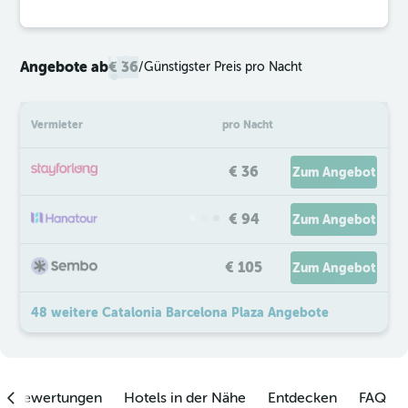
Angebote ab
€ 36
/
Günstigster Preis pro Nacht
Vermieter
pro Nacht
€ 36
Zum Angebot
€ 94
Zum Angebot
€ 105
Zum Angebot
48 weitere Catalonia Barcelona Plaza Angebote
enbewertungen
Hotels in der Nähe
Entdecken
FAQ