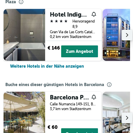
Plaza
Hotel Indigo Barcelona Plaza Espana
4 Sterne
Hervorragend
8,9
Gran Via de Las Corts Catalanes 322, Barcelona, Spanien
0,2 km vom Stadtzentrum
€ 146
Zum Angebot
Weitere Hotels in der Nähe anzeigen
Buche eines dieser günstigen Hotels in Barcelona
Barcelona Pere Tarres Youth Hostel
Calle Numancia 149-151, Barcelona, Spanien
3,7 km vom Stadtzentrum
€ 60