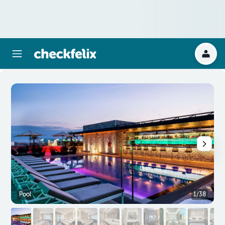
Pool
1/38