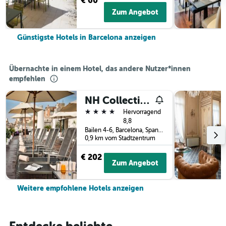
€ 60
Zum Angebot
Günstigste Hotels in Barcelona anzeigen
Übernachte in einem Hotel, das andere Nutzer*innen
empfehlen
NH Collection Barcelona Pódium
4 Sterne
Hervorragend
8,8
Bailen 4-6, Barcelona, Spanien
0,9 km vom Stadtzentrum
€ 202
Zum Angebot
Weitere empfohlene Hotels anzeigen