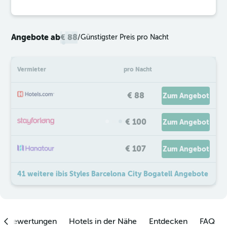
Angebote ab
€ 88
/
Günstigster Preis pro Nacht
Vermieter
pro Nacht
€ 88
Zum Angebot
€ 100
Zum Angebot
€ 107
Zum Angebot
41 weitere ibis Styles Barcelona City Bogatell Angebote
enbewertungen
Hotels in der Nähe
Entdecken
FAQ