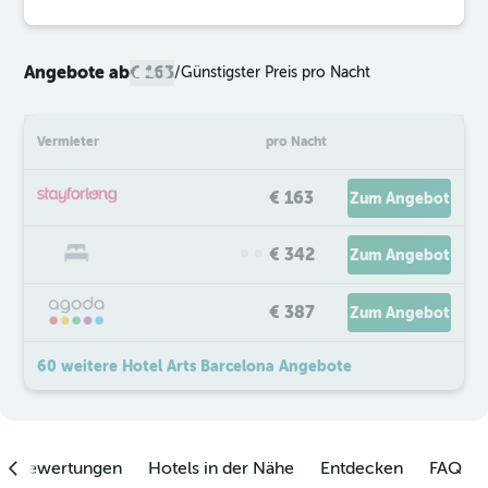
Angebote ab
€ 163
/
Günstigster Preis pro Nacht
Vermieter
pro Nacht
€ 163
Zum Angebot
€ 342
Zum Angebot
€ 387
Zum Angebot
60 weitere Hotel Arts Barcelona Angebote
enbewertungen
Hotels in der Nähe
Entdecken
FAQ