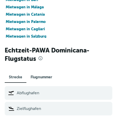
Mietwagen in Málaga
Mietwagen in Catania
Mietwagen in Palermo
Mietwagen in Cagliari
Mietwagen in Salzburg
Mietwagen in Linz
Echtzeit-PAWA Dominicana-
Hotels in Wien
Flugstatus
Hotels in London
Hotels in Palma de Mallorca
Hotels in Barcelona
Strecke
Flugnummer
Hotels in Lignano
Hotels in Jesolo
Hotels in Salzburg
Hotels in Dubai
Hotels in Caorle
Hotels in Paris