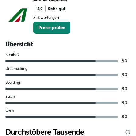
Sehr gut
8,0
2 Bewertungen
Preise prüfen
Übersicht
Komfort
8,0
Unterhaltung
8,0
Boarding
8,0
Essen
8,0
Crew
8,0
Durchstöbere Tausende