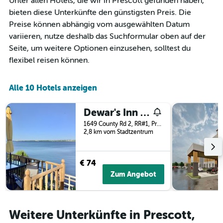
Unter allen Hotels, die wir in Prescott gefunden haben,
Diagramm
hat
bieten diese Unterkünfte den günstigsten Preis. Die
1
Preise können abhängig vom ausgewählten Datum
X-
variieren, nutze deshalb das Suchformular oben auf der
Achse,
Seite, um weitere Optionen einzusehen, solltest du
die
die
flexibel reisen können.
Wochentage
anzeigt.
Das
Alle 10 Hotels anzeigen
Diagramm
hat
Dewar's Inn On The River
1
Y-
1649 County Rd 2, RR#1, Prescott, ON, Kanada
2,8 km vom Stadtzentrum
Achse,
die
den
durchschnittlichen
€ 74
Zimmerpreis
Zum Angebot
anzeigt.
Weitere Unterkünfte in Prescott,