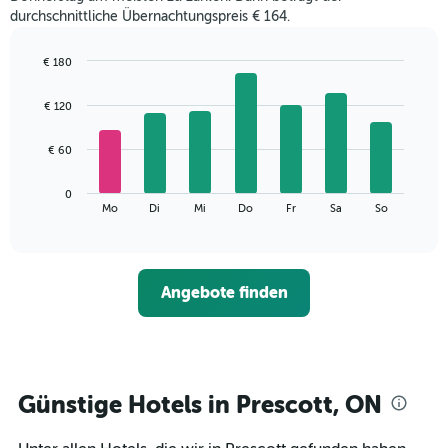
durchschnittliche Übernachtungspreis € 164.
€ 180
Bar
Chart
graphic.
chart
€ 120
with
7
bars.
€ 60
Das
0
folgende
End
Mo
Di
Mi
Do
Fr
Sa
So
of
Diagramm
interactive
zeigt
chart
den
durchschnittlichen
Angebote finden
Preis
eines
Zimmers
für
den
jeweiligen
Günstige Hotels in Prescott, ON
Wochentag.
Das