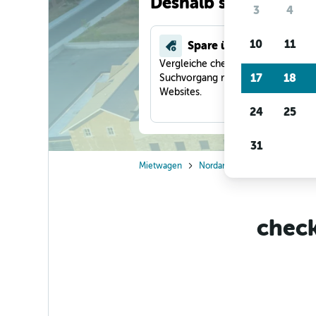
Deshalb suchen unse
3
4
10
11
Spare über 40 %
Vergleiche checkfelix in einem
17
18
Suchvorgang mit anderen Reise-
Websites.
24
25
31
Mietwagen
Nordamerika
Kanada
O
check