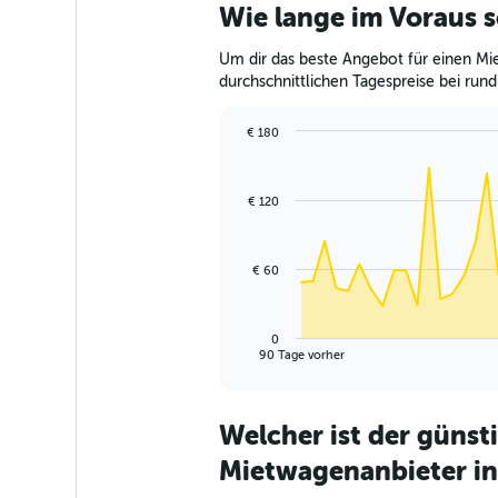
Wie lange im Voraus s
Um dir das beste Angebot für einen Mie
durchschnittlichen Tagespreise bei rund
€ 180
Chart
Chart
graphic.
with
91
€ 120
data
points.
The
€ 60
chart
has
1
0
X
End
90 Tage vorher
of
axis
interactive
displaying
chart
categories.
Welcher ist der günst
Range:
91
Mietwagenanbieter in
categories.