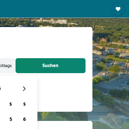
Suchen
ittags
6
S
S
5
6