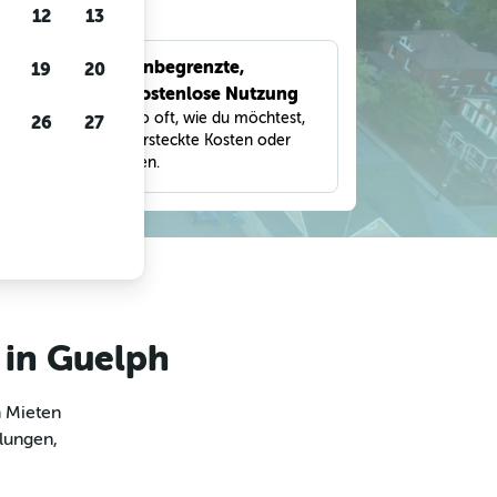
gen
12
13
Unbegrenzte,
19
20
bnisse
kostenlose Nutzung
eter,
Suche so oft, wie du möchtest,
26
27
und
ohne versteckte Kosten oder
Gebühren.
 in Guelph
m Mieten
klungen,