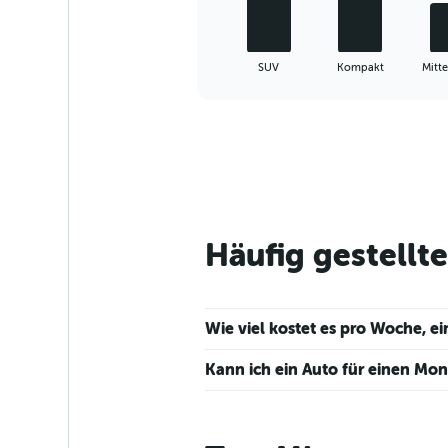
chart
has
1
X
End
SUV
Kompakt
Mitte
of
axis
interactive
displaying
chart
categories.
Range:
5
categories.
The
chart
has
Häufig gestellt
1
Y
axis
displaying
Wie viel kostet es pro Woche, 
values.
Range:
Kann ich ein Auto für einen Mon
0
to
45.