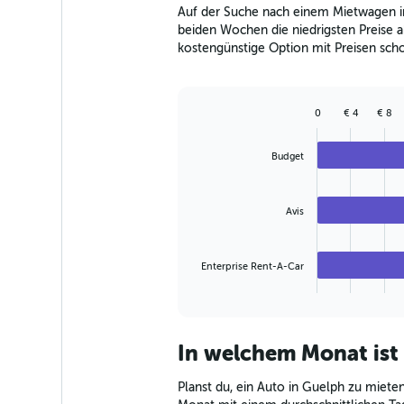
The
Auf der Suche nach einem Mietwagen in
chart
beiden Wochen die niedrigsten Preise ab
has
kostengünstige Option mit Preisen scho
1
Y
axis
displaying
0
€ 4
€ 8
values.
Bar
Chart
Range:
graphic.
chart
with
0
Budget
3
to
bars.
180.
Avis
The
chart
has
Enterprise Rent-A-Car
1
X
End
of
axis
interactive
displaying
chart
categories.
In welchem Monat ist
Range:
3
Planst du, ein Auto in Guelph zu mieten
categories.