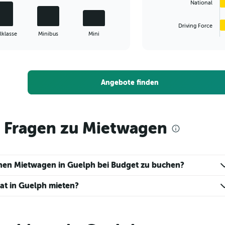
National
chart
has
1
Driving Force
X
End
lklasse
Minibus
Mini
of
axis
interactive
displaying
chart
categories.
Range:
4
Angebote finden
categories.
The
chart
has
e Fragen zu Mietwagen
1
Y
axis
displaying
einen Mietwagen in Guelph bei Budget zu buchen?
values.
Range:
at in Guelph mieten?
0
to
5.