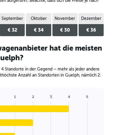
n aufgeführt. Beachte, dass sich die Preise je nach
September
Oktober
November
Dezember
€ 32
€ 34
€ 30
€ 36
agenanbieter hat die meisten
Guelph?
 4 Standorte in der Gegend – mehr als jeder andere
eithöchste Anzahl an Standorten in Guelph, nämlich 2.
1
2
3
4
5