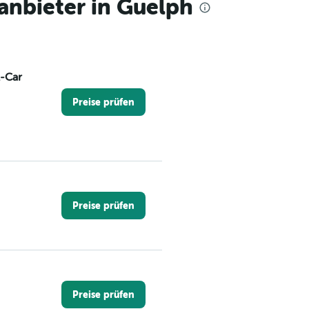
nbieter in Guelph
A-Car
Preise prüfen
Preise prüfen
Preise prüfen