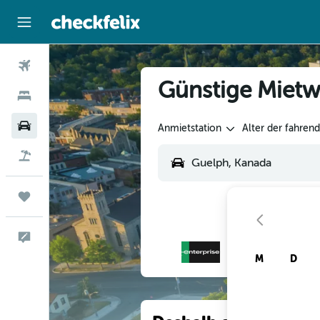
Flüge
Günstige Mietw
Hotels
Mietwagen
Anmietstation
Alter der fahren
Flug+Hotel
Trips
Feedback
M
D