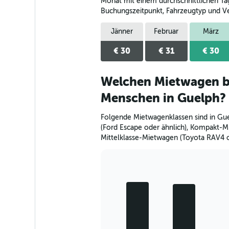
The
Monat mit einem durchschnittlichen Tage
chart
Buchungszeitpunkt, Fahrzeugtyp und Ve
has
1
Jänner
Februar
März
Y
axis
€ 30
€ 31
€ 30
displaying
values.
Range:
Welchen Mietwagen b
0
Menschen in Guelph?
to
32.
Folgende Mietwagenklassen sind in Gu
(Ford Escape oder ähnlich), Kompakt-M
Mittelklasse-Mietwagen (Toyota RAV4 o
Bar
Chart
graphic.
chart
with
5
bars.
The