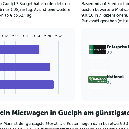
 Guelph? Budget hatte in den letzten
Basierend auf Feedback de
 nur € 28,55/Tag. Avis ist eine weitere
besten bewertete Mietwag
n ab € 33,32/Tag.
9.0/10 in 7 Rezensionen)
Punktzahl gegeben (mit e
€ 12
€ 16
€ 20
€ 24
€ 28
€ 32
Enterprise
9.0
National
8.5
 ein Mietwagen in Guelph am günstigst
? März ist der günstigste Monat. Die Kosten liegen dann bei etwa € 30 