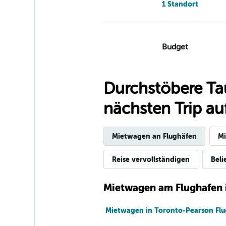
1 Standort
Budget
OK
6,0
2 Bewertungen
Durchstöbere Ta
1 Standort
nächsten Trip auf
Avis
Mietwagen an Flughäfen
Mi
5 Bewertungen
Reise vervollständigen
Beli
2 Standorte
Mietwagen am Flughafen 
Driving Force
Mietwagen in Toronto-Pearson Fl