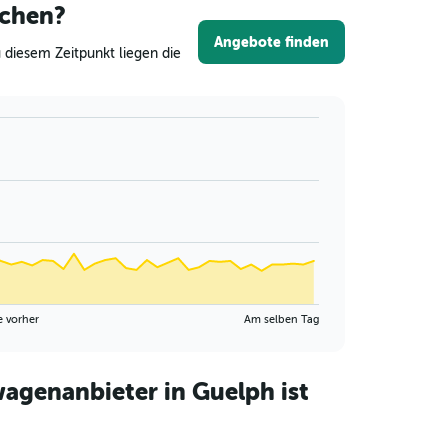
uchen?
Angebote finden
 diesem Zeitpunkt liegen die
e vorher
Am selben Tag
agenanbieter in Guelph ist