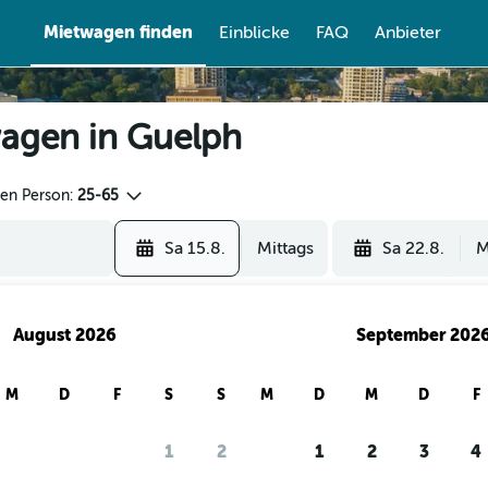
Mietwagen finden
Einblicke
FAQ
Anbieter
agen in Guelph
den Person:
25-65
Sa 15.8.
Mittags
Sa 22.8.
M
August 2026
September 202
M
D
F
S
S
M
D
M
D
F
1
2
1
2
3
4