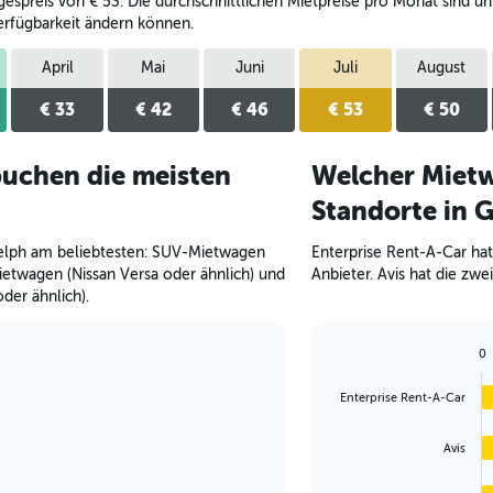
spreis von € 53. Die durchschnittlichen Mietpreise pro Monat sind unte
rfügbarkeit ändern können.
April
Mai
Juni
Juli
August
€ 33
€ 42
€ 46
€ 53
€ 50
uchen die meisten
Welcher Mietw
Standorte in 
elph am beliebtesten: SUV-Mietwagen
Enterprise Rent-A-Car hat
ietwagen (Nissan Versa oder ähnlich) und
Anbieter. Avis hat die zw
der ähnlich).
0
Bar
Chart
graphic.
chart
Enterprise Rent-A-Car
with
4
bars.
Avis
The