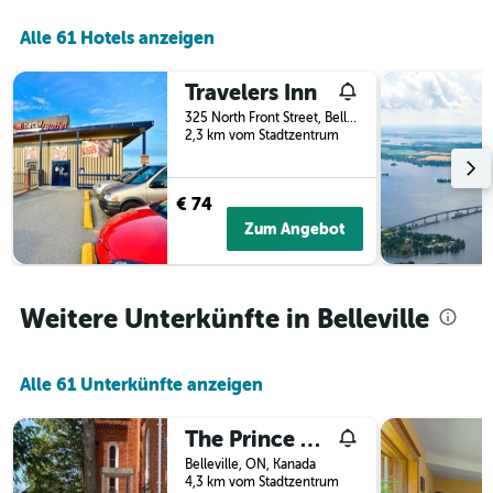
der
Alle 61 Hotels anzeigen
Tage
vor
dem
Travelers Inn
Aufenthalt
325 North Front Street, Belleville, ON, Kanada
anzeigt
2,3 km vom Stadtzentrum
Das
Diagramm
hat
€ 74
1
Y-
Zum Angebot
Achse,
die
den
durchschnittlichen
Weitere Unterkünfte in Belleville
Zimmerpreis
anzeigt
Alle 61 Unterkünfte anzeigen
The Prince Edward County Church, A Unique Escape
Belleville, ON, Kanada
4,3 km vom Stadtzentrum