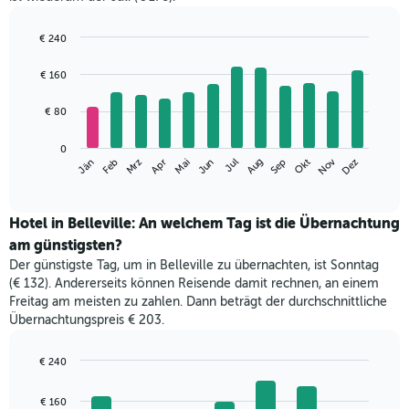
€ 240
Bar
Chart
graphic.
chart
€ 160
with
12
€ 80
bars.
Das
0
Nov
Mrz
Jun
Sep
Dez
Jän
Apr
Jul
Okt
Feb
Mai
Aug
folgende
End
of
Diagramm
interactive
zeigt
chart
den
Hotel in Belleville: An welchem Tag ist die Übernachtung
durchschnittlichen
am günstigsten?
Zimmerpreis
Der günstigste Tag, um in Belleville zu übernachten, ist Sonntag
im
(€ 132). Andererseits können Reisende damit rechnen, an einem
jeweiligen
Freitag am meisten zu zahlen. Dann beträgt der durchschnittliche
Monat
Übernachtungspreis € 203.
an.
Das
Diagramm
€ 240
hat
Bar
Chart
1
graphic.
chart
€ 160
with