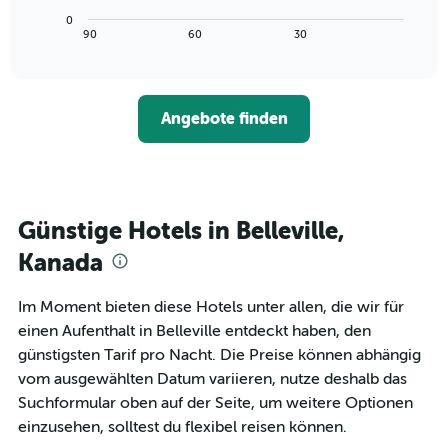
die
Diagramm
Wochentage
0
zeigt,
End
90
60
30
anzeigt.
of
wie
interactive
Das
sich
chart
Diagramm
der
hat
Preis
1
Angebote finden
für
Y-
ein
Achse,
Zimmer
die
ändert,
den
je
durchschnittlichen
näher
Günstige Hotels in Belleville,
Zimmerpreis
das
anzeigt.
Aufenthaltsdatum
Kanada
rückt.
Das
Im Moment bieten diese Hotels unter allen, die wir für
Diagramm
einen Aufenthalt in Belleville entdeckt haben, den
hat
1
günstigsten Tarif pro Nacht. Die Preise können abhängig
X-
vom ausgewählten Datum variieren, nutze deshalb das
Achse,
Suchformular oben auf der Seite, um weitere Optionen
die
einzusehen, solltest du flexibel reisen können.
die
Anzahl