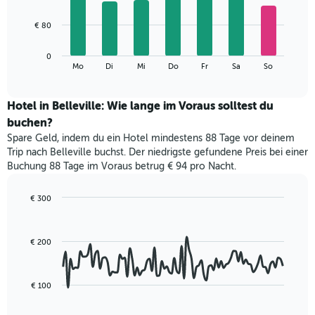
X-
7
Achse,
bars.
€ 80
die
die
Das
Monate
0
folgende
End
anzeigt.
Mo
Di
Mi
Do
Fr
Sa
So
of
Diagramm
Das
interactive
zeigt
chart
Diagramm
den
Hotel in Belleville: Wie lange im Voraus solltest du
hat
durchschnittlichen
1
buchen?
Preis
Y-
Spare Geld, indem du ein Hotel mindestens 88 Tage vor deinem
eines
Achse,
Trip nach Belleville buchst. Der niedrigste gefundene Preis bei einer
Zimmers
die
Buchung 88 Tage im Voraus betrug € 94 pro Nacht.
für
den
den
durchschnittlichen
jeweiligen
€ 300
Zimmerpreis
Wochentag.
Line
Chart
anzeigt.
Das
graphic.
chart
with
Diagramm
€ 200
90
hat
data
1
points.
X-
€ 100
Achse,
Das
die
folgende