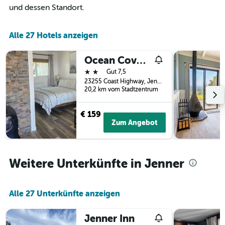
die
und dessen Standort.
Wochentage
anzeigt.
Das
Alle 27 Hotels anzeigen
Diagramm
hat
1
Ocean Cove Lodge
Y-
2 Sterne
Gut 7,5
Achse,
23255 Coast Highway, Jenner, CA, USA
die
20,2 km vom Stadtzentrum
den
durchschnittlichen
€ 159
Zimmerpreis
Zum Angebot
anzeigt.
Weitere Unterkünfte in Jenner
Alle 27 Unterkünfte anzeigen
Jenner Inn