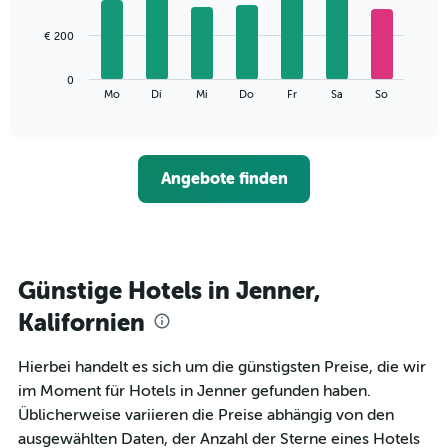
X-
7
Achse,
bars.
€ 200
die
die
Das
Monate
0
folgende
End
anzeigt.
Mo
Di
Mi
Do
Fr
Sa
So
of
Diagramm
Das
interactive
zeigt
chart
Diagramm
den
hat
durchschnittlichen
1
Angebote finden
Preis
Y-
eines
Achse,
Zimmers
die
für
den
den
durchschnittlichen
jeweiligen
Günstige Hotels in Jenner,
Zimmerpreis
Wochentag.
anzeigt.
Das
Kalifornien
Diagramm
hat
Hierbei handelt es sich um die günstigsten Preise, die wir
1
im Moment für Hotels in Jenner gefunden haben.
X-
Achse,
Üblicherweise variieren die Preise abhängig von den
die
ausgewählten Daten, der Anzahl der Sterne eines Hotels