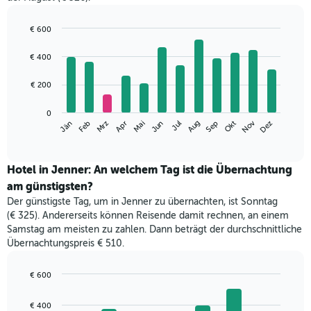
€ 600
Bar
Chart
graphic.
chart
€ 400
with
12
€ 200
bars.
Das
0
Nov
Jän
Feb
Mrz
Apr
Mai
Jun
Jul
Aug
Sep
Okt
Dez
folgende
End
of
Diagramm
interactive
zeigt
chart
den
Hotel in Jenner: An welchem Tag ist die Übernachtung
durchschnittlichen
am günstigsten?
Zimmerpreis
Der günstigste Tag, um in Jenner zu übernachten, ist Sonntag
im
(€ 325). Andererseits können Reisende damit rechnen, an einem
jeweiligen
Samstag am meisten zu zahlen. Dann beträgt der durchschnittliche
Monat
Übernachtungspreis € 510.
an.
Das
Diagramm
€ 600
hat
Bar
Chart
1
graphic.
chart
€ 400
with