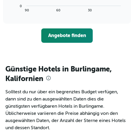
Achse,
Diagramm
letzten
0
die
zeigt,
3
End
90
60
30
die
of
wie
Tagen
interactive
Hotelkategorien
sich
anzeigt.
chart
nach
der
Sternen
Preis
Angebote finden
anzeigt
für
Das
ein
Diagramm
Zimmer
hat
ändert,
1
je
Y-
näher
Günstige Hotels in Burlingame,
Achse,
das
die
Aufenthaltsdatum
Kalifornien
den
rückt.
durchschnittlichen
Das
Solltest du nur über ein begrenztes Budget verfügen,
Zimmerpreis
Diagramm
an
dann sind zu den ausgewählten Daten dies die
hat
diesem
1
günstigsten verfügbaren Hotels in Burlingame.
Wochenende
X-
Üblicherweise variieren die Preise abhängig von den
anzeigt,
Achse,
ausgewählten Daten, der Anzahl der Sterne eines Hotels
der
die
in
und dessen Standort.
die
den
Anzahl