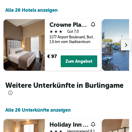
letzten
der
3
Alle 26 Hotels anzeigen
Tage
Tagen
vor
gefunden
dem
Crowne Plaza San Francisco Airport By IHG
wurde.
Aufenthalt
3 Sterne
Gut 7,0
anzeigt
1177 Airport Boulevard, Burlingame, CA, USA
Das
1,6 km vom Stadtzentrum
Diagramm
hat
1
€ 97
Y-
Zum Angebot
Achse,
die
den
durchschnittlichen
Weitere Unterkünfte in Burlingame
Zimmerpreis
anzeigt
Alle 26 Unterkünfte anzeigen
Holiday Inn Express San Francisco-Airport South By IHG
3 Sterne
Hervorragend 8,1