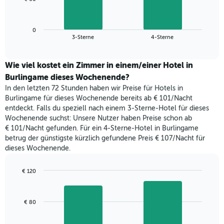
die
folgende
Wochentage
Diagramm
anzeigt.
zeigt
Das
0
den
End
3-Sterne
4-Sterne
Diagramm
of
durchschnittlichen
hat
interactive
Zimmerpreis,
chart
1
der
Wie viel kostet ein Zimmer in einem/einer Hotel in
Y-
für
Burlingame dieses Wochenende?
Achse,
heute
die
In den letzten 72 Stunden haben wir Preise für Hotels in
Nacht
den
Burlingame für dieses Wochenende bereits ab € 101/Nacht
in
durchschnittlichen
entdeckt. Falls du speziell nach einem 3-Sterne-Hotel für dieses
den
Zimmerpreis
Wochenende suchst: Unsere Nutzer haben Preise schon ab
letzten
anzeigt.
€ 101/Nacht gefunden. Für ein 4-Sterne-Hotel in Burlingame
3
betrug der günstigste kürzlich gefundene Preis € 107/Nacht für
Tagen
dieses Wochenende.
gefunden
wurde,
aggregiert
€ 120
nach
Bar
Chart
Sternebewertung.
graphic.
chart
with
Das
€ 80
2
Diagramm
bars.
hat