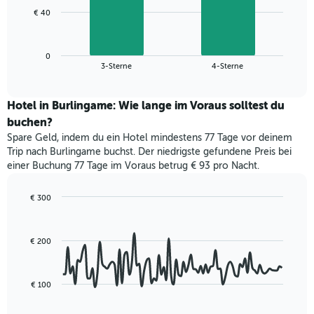
1
Das
€ 40
X-
folgende
Achse,
Diagramm
die
zeigt
die
0
den
End
3-Sterne
4-Sterne
Hotelkategorien
of
durchschnittlichen
nach
interactive
Zimmerpreis
chart
Sternen
für
Hotel in Burlingame: Wie lange im Voraus solltest du
anzeigt
dieses
buchen?
Das
Wochenende
Diagramm
Spare Geld, indem du ein Hotel mindestens 77 Tage vor deinem
in
hat
Trip nach Burlingame buchst. Der niedrigste gefundene Preis bei
den
1
einer Buchung 77 Tage im Voraus betrug € 93 pro Nacht.
letzten
Y-
3
Achse,
Tagen,
€ 300
die
aggregiert
Line
Chart
den
graphic.
chart
nach
durchschnittlichen
with
Sternebewertung.
Zimmerpreis
€ 200
90
Das
für
data
Diagramm
points.
heute
hat
Nacht
€ 100
1
Das
in
X-
folgende
den