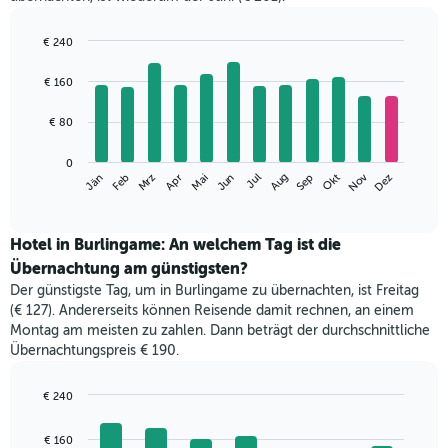
€ 240
Bar
Chart
graphic.
chart
€ 160
with
12
€ 80
bars.
Das
0
Nov
Mrz
Jun
Sep
Dez
Jän
Apr
Jul
Okt
Feb
Mai
Aug
folgende
End
of
Diagramm
interactive
zeigt
chart
den
Hotel in Burlingame: An welchem Tag ist die
durchschnittlichen
Übernachtung am günstigsten?
Zimmerpreis
Der günstigste Tag, um in Burlingame zu übernachten, ist Freitag
im
(€ 127). Andererseits können Reisende damit rechnen, an einem
jeweiligen
Montag am meisten zu zahlen. Dann beträgt der durchschnittliche
Monat
Übernachtungspreis € 190.
an.
Das
Diagramm
€ 240
hat
Bar
Chart
1
graphic.
chart
€ 160
with