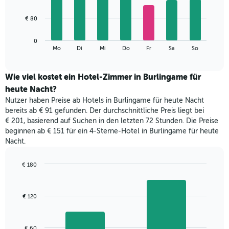
X-
7
Achse,
bars.
€ 80
die
die
Das
Monate
0
folgende
End
anzeigt.
Mo
Di
Mi
Do
Fr
Sa
So
of
Diagramm
Das
interactive
zeigt
chart
Diagramm
den
Wie viel kostet ein Hotel-Zimmer in Burlingame für
hat
durchschnittlichen
1
heute Nacht?
Preis
Y-
Nutzer haben Preise ab Hotels in Burlingame für heute Nacht
eines
Achse,
bereits ab € 91 gefunden. Der durchschnittliche Preis liegt bei
Zimmers
die
€ 201, basierend auf Suchen in den letzten 72 Stunden. Die Preise
für
den
beginnen ab € 151 für ein 4-Sterne-Hotel in Burlingame für heute
den
durchschnittlichen
Nacht.
jeweiligen
Zimmerpreis
Wochentag.
anzeigt.
Das
€ 180
Diagramm
Bar
Chart
hat
graphic.
chart
with
1
€ 120
2
X-
bars.
Achse,
die
Das
€ 60