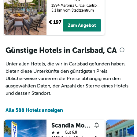
8,6
anzeigt
1594 Marbrisa Circle, Carlsbad, CA, USA
Das
5,1 km vom Stadtzentrum
Diagramm
hat
€ 197
Zum Angebot
1
Y-
Achse,
die
Günstige Hotels in Carlsbad, CA
den
durchschnittlichen
Zimmerpreis
Unter allen Hotels, die wir in Carlsbad gefunden haben,
anzeigt
bieten diese Unterkünfte den günstigsten Preis.
Üblicherweise variieren die Preise abhängig von den
ausgewählten Daten, der Anzahl der Sterne eines Hotels
und dessen Standort.
Alle 588 Hotels anzeigen
Scandia Motel
2 Sterne
Gut 6,8