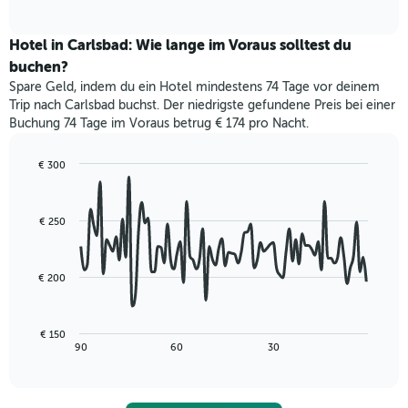
of
durchschnittlichen
interactive
Hotelkategorien
Zimmerpreis
chart
nach
für
Hotel in Carlsbad: Wie lange im Voraus solltest du
Sternen
dieses
buchen?
anzeigt
Wochenende
Das
Spare Geld, indem du ein Hotel mindestens 74 Tage vor deinem
in
Diagramm
Trip nach Carlsbad buchst. Der niedrigste gefundene Preis bei einer
den
hat
Buchung 74 Tage im Voraus betrug € 174 pro Nacht.
letzten
1
3
Y-
Tagen,
€ 300
Achse,
aggregiert
Line
Chart
die
graphic.
chart
nach
den
with
Sternebewertung.
€ 250
durchschnittlichen
90
Das
data
Zimmerpreis
Diagramm
points.
für
hat
heute
€ 200
1
Das
Nacht
X-
folgende
in
Achse,
Diagramm
den
€ 150
die
zeigt,
letzten
End
90
60
30
die
of
wie
3
interactive
Hotelkategorien
sich
Tagen
chart
nach
der
anzeigt.
Sternen