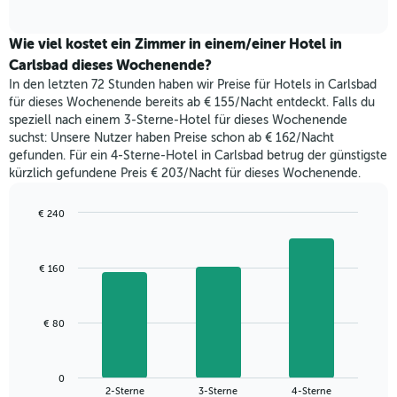
of
durchschnittlichen
hat
interactive
Zimmerpreis,
chart
1
der
Wie viel kostet ein Zimmer in einem/einer Hotel in
Y-
für
Carlsbad dieses Wochenende?
Achse,
heute
die
In den letzten 72 Stunden haben wir Preise für Hotels in Carlsbad
Nacht
den
für dieses Wochenende bereits ab € 155/Nacht entdeckt. Falls du
in
durchschnittlichen
speziell nach einem 3-Sterne-Hotel für dieses Wochenende
den
Zimmerpreis
suchst: Unsere Nutzer haben Preise schon ab € 162/Nacht
letzten
anzeigt.
gefunden. Für ein 4-Sterne-Hotel in Carlsbad betrug der günstigste
3
kürzlich gefundene Preis € 203/Nacht für dieses Wochenende.
Tagen
gefunden
wurde,
€ 240
aggregiert
Bar
Chart
nach
graphic.
chart
with
Sternebewertung.
€ 160
3
Das
bars.
Diagramm
hat
Das
€ 80
1
folgende
X-
Diagramm
Achse,
zeigt
die
0
den
End
2-Sterne
3-Sterne
4-Sterne
die