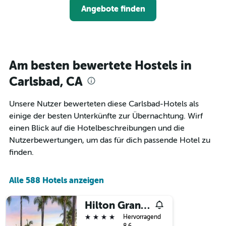
Preis
Angebote finden
anzeigt
für
Das
ein
Diagramm
Zimmer
hat
ändert,
1
je
Y-
näher
Am besten bewertete Hostels in
Achse,
das
die
Aufenthaltsdatum
Carlsbad, CA
den
rückt.
durchschnittlichen
Das
Unsere Nutzer bewerteten diese Carlsbad-Hotels als
Zimmerpreis
Diagramm
an
einige der besten Unterkünfte zur Übernachtung. Wirf
hat
diesem
1
einen Blick auf die Hotelbeschreibungen und die
Wochenende
X-
Nutzerbewertungen, um das für dich passende Hotel zu
anzeigt,
Achse,
finden.
der
die
in
die
den
Anzahl
Alle 588 Hotels anzeigen
letzten
der
3
Tage
Tagen
vor
Hilton Gran Vac Clb Marbrisa Carlsbadad
gefunden
dem
4 Sterne
Hervorragend
wurde.
Aufenthalt