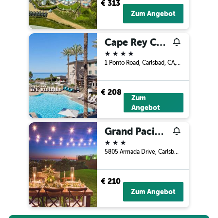
€ 313
Zum Angebot
Cape Rey Carlsbad Beach, a Hilton Resort and Spa
4 Sterne
1 Ponto Road, Carlsbad, CA, USA
€ 208
Zum
Angebot
Grand Pacific Palisades
3 Sterne
5805 Armada Drive, Carlsbad, CA, USA
€ 210
Zum Angebot