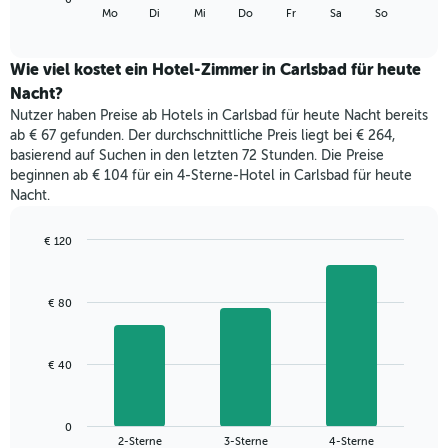
folgende
End
anzeigt.
Mo
Di
Mi
Do
Fr
Sa
So
of
Diagramm
Das
interactive
zeigt
chart
Diagramm
den
Wie viel kostet ein Hotel-Zimmer in Carlsbad für heute
hat
durchschnittlichen
1
Nacht?
Preis
Y-
Nutzer haben Preise ab Hotels in Carlsbad für heute Nacht bereits
eines
Achse,
ab € 67 gefunden. Der durchschnittliche Preis liegt bei € 264,
Zimmers
die
basierend auf Suchen in den letzten 72 Stunden. Die Preise
für
den
beginnen ab € 104 für ein 4-Sterne-Hotel in Carlsbad für heute
den
durchschnittlichen
Nacht.
jeweiligen
Zimmerpreis
Wochentag.
anzeigt.
Das
€ 120
Diagramm
Bar
Chart
hat
graphic.
chart
with
1
€ 80
3
X-
bars.
Achse,
die
Das
€ 40
die
folgende
Wochentage
Diagramm
anzeigt.
zeigt
Das
0
den
End
2-Sterne
3-Sterne
4-Sterne
Diagramm