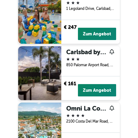
3 Sterne
1 Legoland Drive, Carlsbad, CA, USA
€ 247
Zum Angebot
Carlsbad by the Sea Hotel, Carlsbad, Series By Marriott
3 Sterne
850 Palomar Airport Road, Carlsbad, CA, USA
€ 161
Zum Angebot
Omni La Costa Resort & Spa Carlsbad
4 Sterne
2100 Costa Del Mar Road, Carlsbad, CA, USA