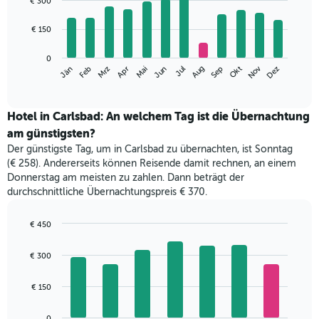
€ 300
with
12
€ 150
bars.
Das
0
Nov
Jän
Apr
Jul
Okt
Mrz
Jun
Sep
Dez
Feb
Mai
Aug
folgende
End
of
Diagramm
interactive
zeigt
chart
den
Hotel in Carlsbad: An welchem Tag ist die Übernachtung
durchschnittlichen
am günstigsten?
Zimmerpreis
Der günstigste Tag, um in Carlsbad zu übernachten, ist Sonntag
im
(€ 258). Andererseits können Reisende damit rechnen, an einem
jeweiligen
Donnerstag am meisten zu zahlen. Dann beträgt der
Monat
durchschnittliche Übernachtungspreis € 370.
an.
Das
Diagramm
€ 450
hat
Bar
Chart
1
graphic.
chart
€ 300
with
X-
7
Achse,
bars.
€ 150
die
die
Das
Monate
0