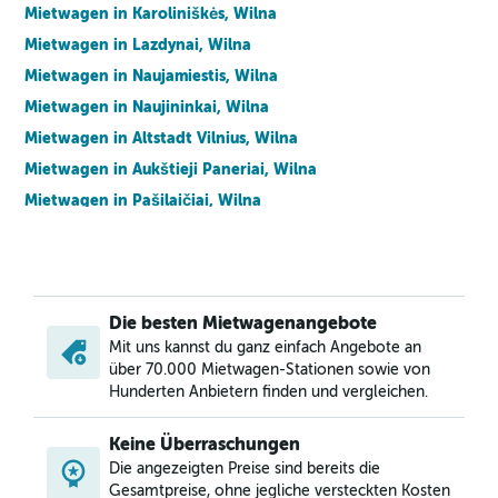
Mietwagen in Karoliniškės, Wilna
Mietwagen in Lazdynai, Wilna
Mietwagen in Naujamiestis, Wilna
Mietwagen in Naujininkai, Wilna
Mietwagen in Altstadt Vilnius, Wilna
Mietwagen in Aukštieji Paneriai, Wilna
Mietwagen in Pašilaičiai, Wilna
Mietwagen in Pilaitė, Wilna
Mietwagen in Rasos, Wilna
Mietwagen in Šeškinė, Wilna
Die besten Mietwagenangebote
Mietwagen in Šnipiškės, Wilna
Mit uns kannst du ganz einfach Angebote an
Mietwagen in Verkiai, Wilna
über 70.000 Mietwagen-Stationen sowie von
Mietwagen in Vilkpėdė, Wilna
Hunderten Anbietern finden und vergleichen.
Mietwagen in Viršuliškės, Wilna
Keine Überraschungen
Mietwagen in Žirmūnai, Wilna
Die angezeigten Preise sind bereits die
Mietwagen in Žvėrynas, Wilna
Gesamtpreise, ohne jegliche versteckten Kosten