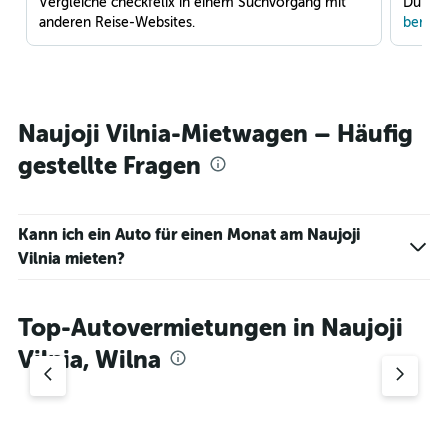
Vergleiche checkfelix in einem Suchvorgang mit
Du war
anderen Reise-Websites.
benach
Naujoji Vilnia-Mietwagen – Häufig
gestellte Fragen
Kann ich ein Auto für einen Monat am Naujoji
Vilnia mieten?
Top-Autovermietungen in Naujoji
Vilnia, Wilna