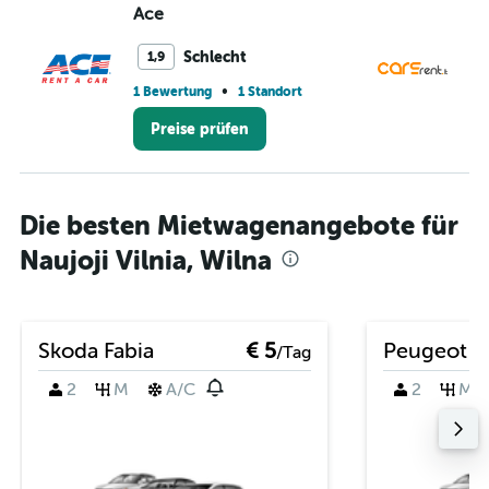
Ace
Ca
Schlecht
1,9
•
1 Bewertung
1 Standort
1 S
Preise prüfen
Die besten Mietwagenangebote für
Naujoji Vilnia, Wilna
Skoda Fabia
€ 5
Peugeot 2
/Tag
2
M
A/C
2
M