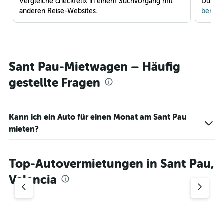
Vergleiche checkfelix in einem Suchvorgang mit
Du war
anderen Reise-Websites.
benach
Sant Pau-Mietwagen – Häufig
gestellte Fragen
Kann ich ein Auto für einen Monat am Sant Pau
mieten?
Top-Autovermietungen in Sant Pau,
Valencia