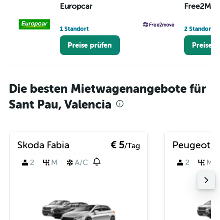
Europcar
Free2Mov
1 Standort
2 Standorte
Preise prüfen
Preise p
Die besten Mietwagenangebote für
Sant Pau, Valencia
Skoda Fabia
€ 5
Peugeot 2
/Tag
2
M
A/C
2
M