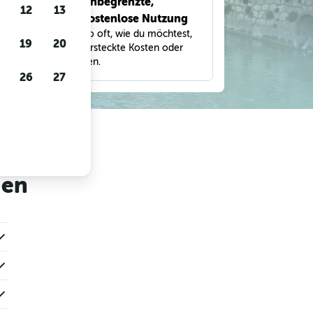
Unbegrenzte,
bnisse
12
13
kostenlose Nutzung
eter,
Suche so oft, wie du möchtest,
und
19
20
ohne versteckte Kosten oder
Gebühren.
26
27
gen