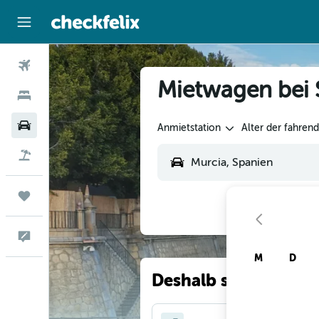
Flüge
Mietwagen bei 
Hotels
Mietwagen
Anmietstation
Alter der fahren
Flug+Hotel
Trips
Feedback
M
D
Deshalb suchen unse