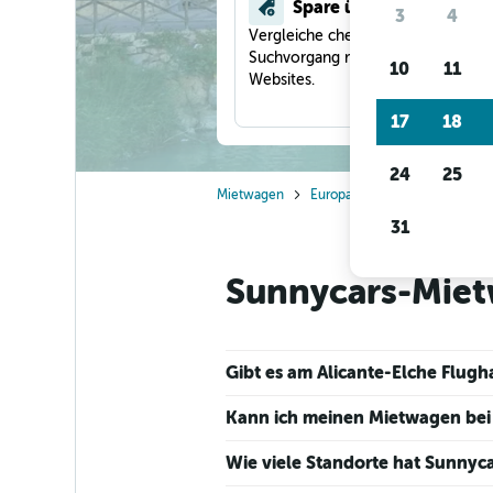
Spare über 40 %
3
4
Vergleiche checkfelix in einem
Suchvorgang mit anderen Reise-
10
11
Websites.
17
18
24
25
Mietwagen
Europa
Spanien
Murcia
31
Sunnycars-Miet
Gibt es am Alicante-Elche Flug
Kann ich meinen Mietwagen bei 
Wie viele Standorte hat Sunnyca