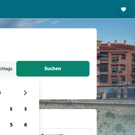
Suchen
ittags
6
S
S
gen
5
6