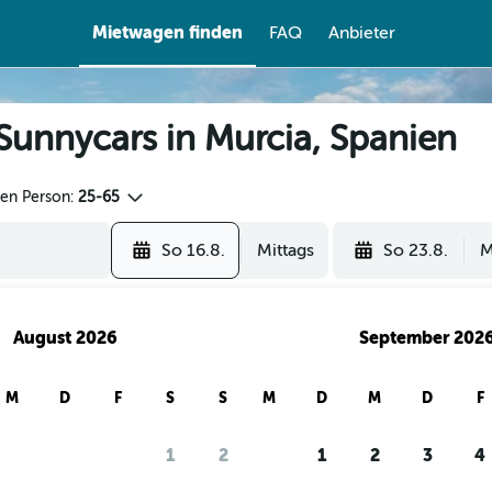
Mietwagen finden
FAQ
Anbieter
Sunnycars in Murcia, Spanien
den Person:
25-65
So 16.8.
Mittags
So 23.8.
M
August 2026
September 202
M
D
F
S
S
M
D
M
D
F
re Nutzer mit checkfelix nach Mietwa
1
2
1
2
3
4