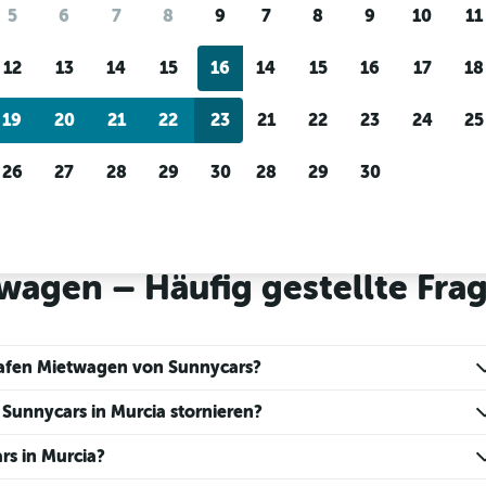
Preis-Tracking
Individuelle Erge
5
6
7
8
9
7
8
9
10
11
Du wartest auf ein tolles
Filtere nach Mietwagenanbi
Angebot?
Lass dich
Fahrzeugtyp, Preisspanne 
12
13
14
15
16
14
15
16
17
18
benachrichtigen
, wenn Preise
mehr.
reduziert werden.
19
20
21
22
23
21
22
23
24
25
26
27
28
29
30
28
29
30
Murcia
Sunnycars Mietwagen in Murcia
wagen – Häufig gestellte Fra
hafen Mietwagen von Sunnycars?
Sunnycars in Murcia stornieren?
rs in Murcia?