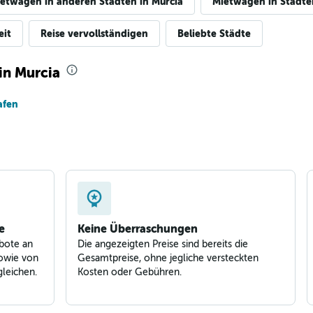
etwagen in anderen Städten in Murcia
Mietwagen in Städte
eit
Reise vervollständigen
Beliebte Städte
in Murcia
afen
e
Keine Überraschungen
bote an
Die angezeigten Preise sind bereits die
owie von
Gesamtpreise, ohne jegliche versteckten
leichen.
Kosten oder Gebühren.