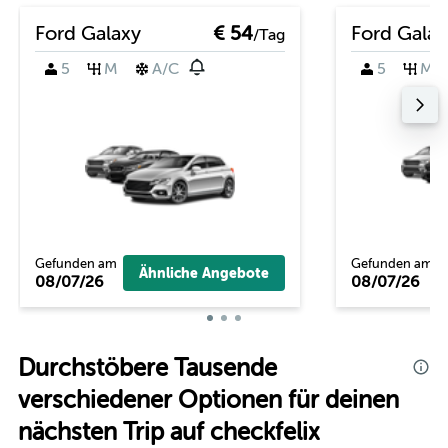
Ford Galaxy
€ 54
Ford Galax
/Tag
5
M
A/C
5
M
Gefunden am
Gefunden am
Ähnliche Angebote
08/07/26
08/07/26
Durchstöbere Tausende
verschiedener Optionen für deinen
nächsten Trip auf checkfelix