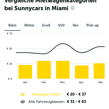
Vergleiche Mietwagenkategorien
bei Sunnycars in Miami
Klein
Mittel
Groß
SUV
Van
Pick-up
L
€ 75
Combination
Chart
graphic.
chart
with
€ 50
2
data
series.
€ 25
The
chart
has
€ 0
1
End
Jän
Feb.
Mrz.
Apr.
Mai
of
X
interactive
axis
chart
€ 20 - € 37
Mietwagen Klein
displaying
categories.
€ 31 - € 63
Alle Fahrzeugklassen
Range:
14