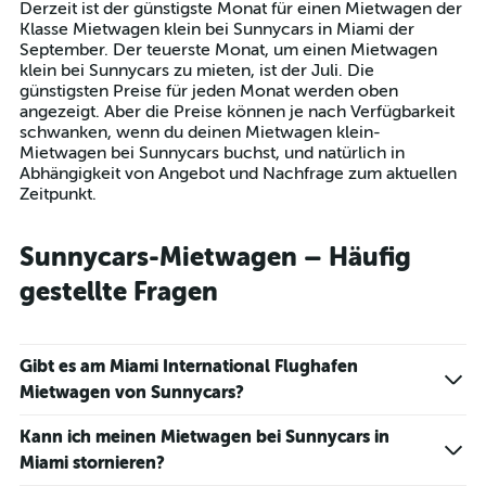
Derzeit ist der günstigste Monat für einen Mietwagen der
categories.
Klasse Mietwagen klein bei Sunnycars in Miami der
The
September. Der teuerste Monat, um einen Mietwagen
chart
klein bei Sunnycars zu mieten, ist der Juli. Die
has
günstigsten Preise für jeden Monat werden oben
1
angezeigt. Aber die Preise können je nach Verfügbarkeit
Y
schwanken, wenn du deinen Mietwagen klein-
axis
Mietwagen bei Sunnycars buchst, und natürlich in
displaying
Abhängigkeit von Angebot und Nachfrage zum aktuellen
values.
Zeitpunkt.
Range:
0
to
Sunnycars-Mietwagen – Häufig
75.
gestellte Fragen
Gibt es am Miami International Flughafen
Mietwagen von Sunnycars?
Kann ich meinen Mietwagen bei Sunnycars in
Miami stornieren?