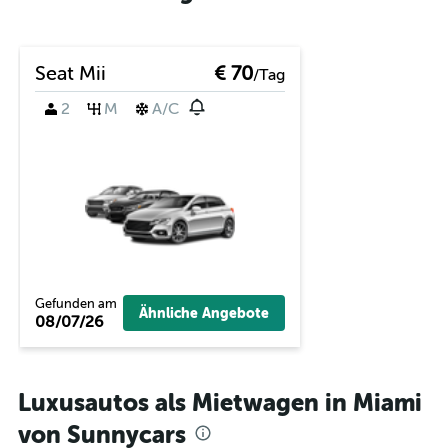
Seat Mii
€ 70
/Tag
2
M
A/C
Gefunden am
Ähnliche Angebote
08/07/26
Luxusautos als Mietwagen in Miami
von Sunnycars