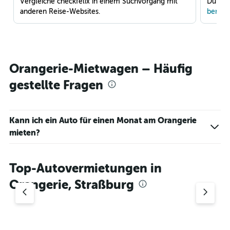
Vergleiche checkfelix in einem Suchvorgang mit
Du war
anderen Reise-Websites.
benach
Orangerie-Mietwagen – Häufig
gestellte Fragen
Kann ich ein Auto für einen Monat am Orangerie
mieten?
Top-Autovermietungen in
Orangerie, Straßburg