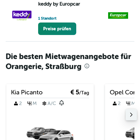
keddy by Europcar
Eu
1 Standort
1 S
Preise prüfen
Die besten Mietwagenangebote für
Orangerie, Straßburg
Kia Picanto
€ 5
Opel Cors
/Tag
2
M
A/C
2
M