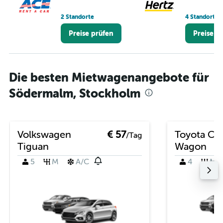
2 Standorte
4 Standorte
Preise prüfen
Preise p
Die besten Mietwagenangebote für
Södermalm, Stockholm
Volkswagen
€ 57
Toyota Cor
/Tag
Tiguan
Wagon
5
M
A/C
4
M