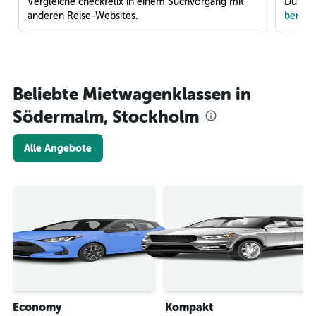
Vergleiche checkfelix in einem Suchvorgang mit
Du war
anderen Reise-Websites.
benach
Beliebte Mietwagenklassen in
Södermalm, Stockholm
Alle Angebote
Economy
Kompakt