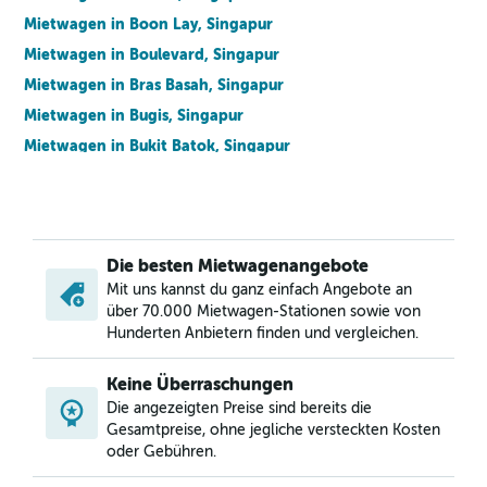
Mietwagen in Boon Lay, Singapur
Mietwagen in Boulevard, Singapur
Mietwagen in Bras Basah, Singapur
Mietwagen in Bugis, Singapur
Mietwagen in Bukit Batok, Singapur
Mietwagen in Bukit Merah, Singapur
Mietwagen in Bukit Panjang, Singapur
Mietwagen in Bukit Timah, Singapur
Die besten Mietwagenangebote
Mietwagen in Cairnhill, Singapur
Mit uns kannst du ganz einfach Angebote an
Mietwagen in Cecil, Singapur
über 70.000 Mietwagen-Stationen sowie von
Mietwagen in Central Area, Singapur
Hunderten Anbietern finden und vergleichen.
Mietwagen in Central Subzone, Singapur
Keine Überraschungen
Mietwagen in Central Water Catchment, Singapur
Die angezeigten Preise sind bereits die
Mietwagen in Changi, Singapur
Gesamtpreise, ohne jegliche versteckten Kosten
oder Gebühren.