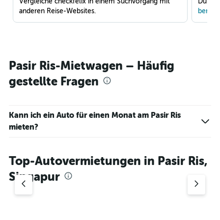
Vergleiche checkfelix in einem Suchvorgang mit
Du war
anderen Reise-Websites.
benach
Pasir Ris-Mietwagen – Häufig
gestellte Fragen
Kann ich ein Auto für einen Monat am Pasir Ris
mieten?
Top-Autovermietungen in Pasir Ris,
Singapur