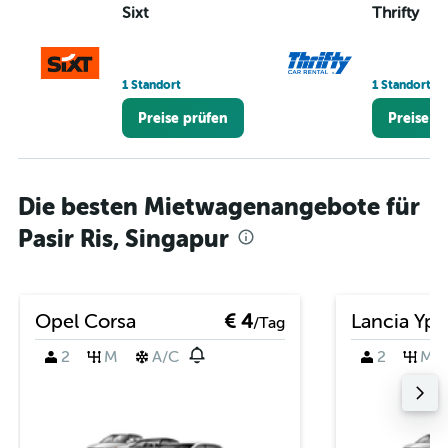
Sixt
Thrifty
1 Standort
1 Standort
Preise prüfen
Preise p
Die besten Mietwagenangebote für
Pasir Ris, Singapur
Opel Corsa
€ 4
Lancia Yps
/Tag
2
M
A/C
2
M