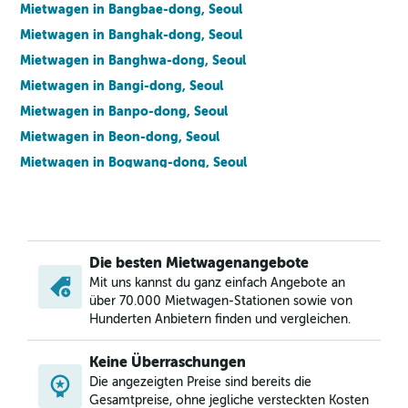
Mietwagen in Bangbae-dong, Seoul
Mietwagen in Banghak-dong, Seoul
Mietwagen in Banghwa-dong, Seoul
Mietwagen in Bangi-dong, Seoul
Mietwagen in Banpo-dong, Seoul
Mietwagen in Beon-dong, Seoul
Mietwagen in Bogwang-dong, Seoul
Mietwagen in Bomun-dong, Seoul
Mietwagen in Boramae-dong, Seoul
Mietwagen in Buam-dong, Seoul
Die besten Mietwagenangebote
Mietwagen in Bugahyeon-dong, Seoul
Mit uns kannst du ganz einfach Angebote an
Mietwagen in Bukchang-dong, Seoul
über 70.000 Mietwagen-Stationen sowie von
Mietwagen in Bukgajwa-dong, Seoul
Hunderten Anbietern finden und vergleichen.
Mietwagen in Bulgwang-dong, Seoul
Keine Überraschungen
Mietwagen in Chang-dong, Seoul
Die angezeigten Preise sind bereits die
Mietwagen in Changcheon-dong, Seoul
Gesamtpreise, ohne jegliche versteckten Kosten