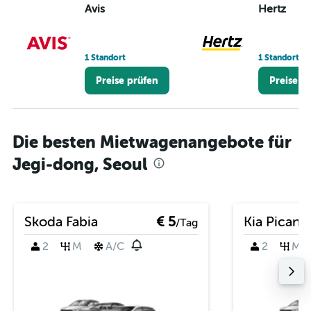
Avis
Hertz
1 Standort
1 Standort
Preise prüfen
Preise p
Die besten Mietwagenangebote für
Jegi-dong, Seoul
Skoda Fabia
€ 5
Kia Picant
/Tag
2
M
A/C
2
M