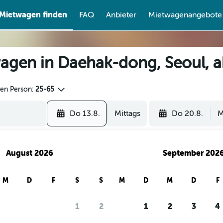
Mietwagen finden
FAQ
Anbieter
Mietwagenangebote
agen in Daehak-dong, Seoul, 
den Person:
25-65
Do 13.8.
Mittags
Do 20.8.
M
August 2026
September 202
M
D
F
S
S
M
D
M
D
F
1
2
1
2
3
4