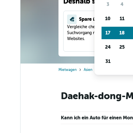
Deshalb suchen unse
3
4
10
11
Spare über 40 %
Vergleiche checkfelix in einem
17
18
Suchvorgang mit anderen Reise-
Websites.
24
25
31
Mietwagen
Asien
Südkorea
Seoul
Daehak-dong-Mi
Kann ich ein Auto für einen M