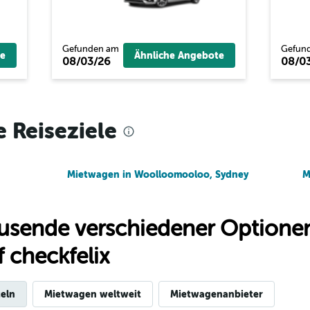
ent A
Preise prüfen
Gefunden am
Gefun
e
Ähnliche Angebote
08/03/26
08/0
Preise prüfen
e Reiseziele
Mietwagen in Woolloomooloo, Sydney
M
usende verschiedener Optionen
 checkfelix
eln
Mietwagen weltweit
Mietwagenanbieter