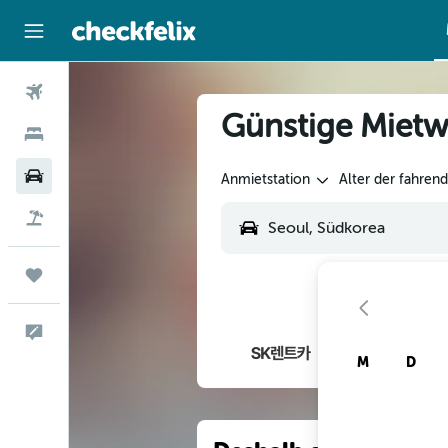
Flüge
Günstige Mietw
Hotels
Mietwagen
Anmietstation
Alter der fahren
Flug+Hotel
Trips
Feedback
M
D