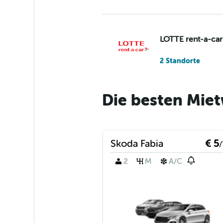
LOTTE rent-a-car
2 Standorte
Die besten Mie
Ablus
1 Standort
Skoda Fabia
€ 5
/
2
M
A/C
Bilim Rent A Car
1 Standort