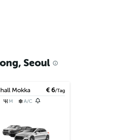
ong, Seoul
hall Mokka
€ 6
/Tag
M
A/C