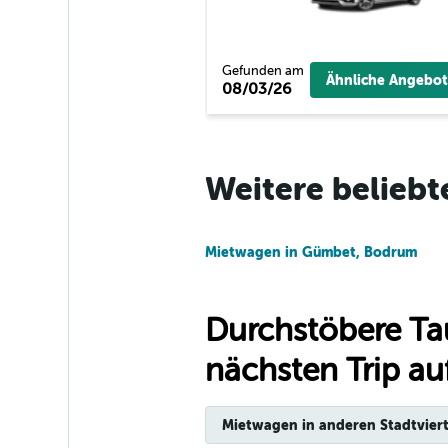
Jeep Cl Moters R
Car
Gefunden am
1 Standort
Ähnliche Angebot
08/03/26
Ables Rent A Car
Weitere beliebt
1 Standort
Mietwagen in Gümbet, Bodrum
Durchstöbere Ta
nächsten Trip auf
Mietwagen in anderen Stadtviert