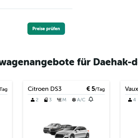
Preise prüfen
twagenangebote für Daehak-d
Preise prüfen
Citroen DS3
€ 5
Vaux
Tag
/Tag
2
3
M
A/C
4
Preise prüfen