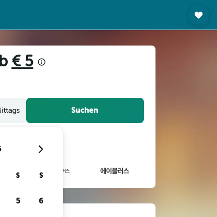
ab
€ 5
Suchen
ittags
6
S
S
5
6