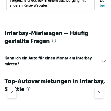
Vergleiche checkfelix in einem Suchvorgang mit
Du war
anderen Reise-Websites.
benach
Interbay-Mietwagen – Häufig
gestellte Fragen
Kann ich ein Auto für einen Monat am Interbay
mieten?
Top-Autovermietungen in Interbay,
Seattle