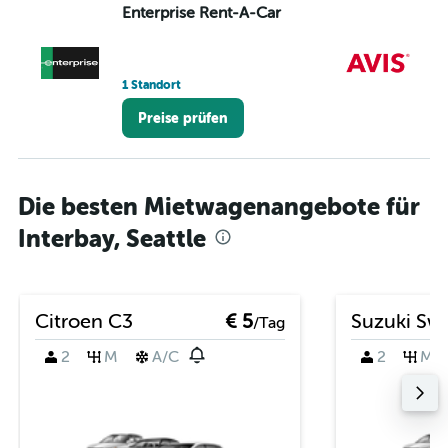
Enterprise Rent-A-Car
Av
7 
1 Standort
Preise prüfen
Die besten Mietwagenangebote für
Interbay, Seattle
Citroen C3
€ 5
Suzuki Swi
/Tag
2
M
A/C
2
M