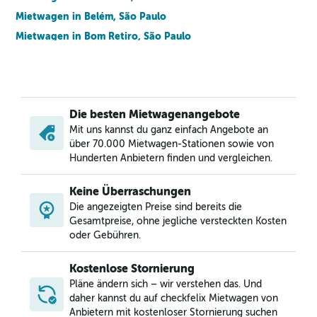
Mietwagen in Belém, São Paulo
Mietwagen in Bom Retiro, São Paulo
Mietwagen in Brás, São Paulo
Mietwagen in Brooklin Novo, São Paulo
Mietwagen in Brooklin Paulista, São Paulo
Die besten Mietwagenangebote
Mietwagen in Butantã, São Paulo
Mit uns kannst du ganz einfach Angebote an
Mietwagen in Cambuci, São Paulo
über 70.000 Mietwagen-Stationen sowie von
Mietwagen in Campo Grande, São Paulo
Hunderten Anbietern finden und vergleichen.
Mietwagen in Campo Limpo, São Paulo
Keine Überraschungen
Mietwagen in Cangaiba, São Paulo
Die angezeigten Preise sind bereits die
Mietwagen in Caninde, São Paulo
Gesamtpreise, ohne jegliche versteckten Kosten
oder Gebühren.
Kostenlose Stornierung
Pläne ändern sich – wir verstehen das. Und
daher kannst du auf checkfelix Mietwagen von
Anbietern mit kostenloser Stornierung suchen