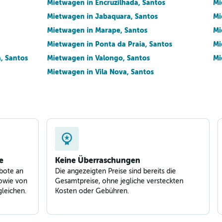
Preise prüfen
Mietwagen in Encruzilhada, Santos
Mi
Mietwagen in Jabaquara, Santos
Mi
Mietwagen in Marape, Santos
Mi
Mietwagen in Ponta da Praia, Santos
Mi
, Santos
Mietwagen in Valongo, Santos
Mi
Mietwagen in Vila Nova, Santos
e
Keine Überraschungen
bote an
Die angezeigten Preise sind bereits die
owie von
Gesamtpreise, ohne jegliche versteckten
leichen.
Kosten oder Gebühren.