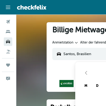
Flüge
Billige Mietwag
Hotels
Mietwagen
Anmietstation
Alter der fahren
Flug+Hotel
Trips
Feedback
M
D