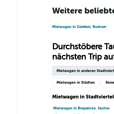
Weitere beliebt
Budget
1 Standort
Mietwagen in Gümbet, Bodrum
Durchstöbere Ta
Unidas
nächsten Trip auf
2 Standorte
Mietwagen in anderen Stadtviert
Avis
Mietwagen in Städten
Reis
1 Standort
Mietwagen in Stadtviertel
Mietwagen in Boqueirao, Santos
Movicar Rent a C