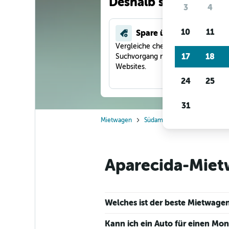
Deshalb suchen unse
3
4
10
11
Spare über 40 %
Vergleiche checkfelix in einem
17
18
Suchvorgang mit anderen Reise-
Websites.
24
25
31
Mietwagen
Südamerika
Brasilien
S
Aparecida-Mietw
Welches ist der beste Mietwagen
Kann ich ein Auto für einen Mo