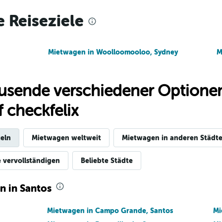
e Reiseziele
Preise prüfen
Mietwagen in Woolloomooloo, Sydney
M
usende verschiedener Optionen
Preise prüfen
 checkfelix
eln
Mietwagen weltweit
Mietwagen in anderen Städte
Preise prüfen
e vervollständigen
Beliebte Städte
n in Santos
Mietwagen in Campo Grande, Santos
Mi
ar