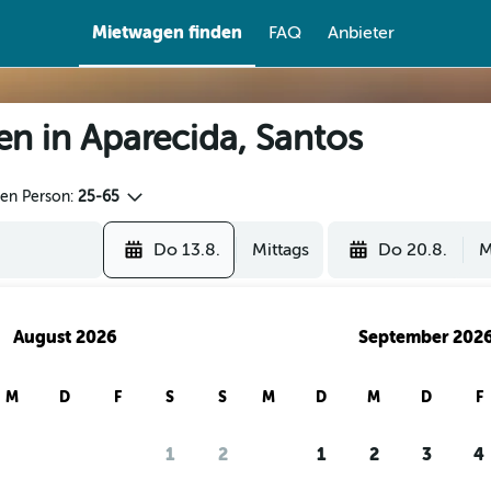
Mietwagen finden
FAQ
Anbieter
en in Aparecida, Santos
den Person:
25-65
Do 13.8.
Mittags
Do 20.8.
M
August 2026
September 202
M
D
F
S
S
M
D
M
D
F
1
2
1
2
3
4