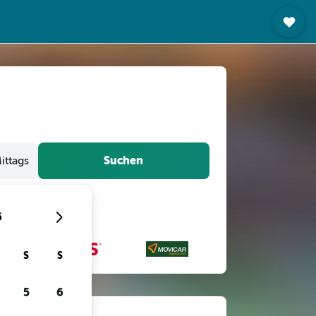
Suchen
ittags
6
S
S
5
6