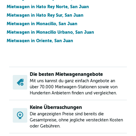
Mietwagen in Hato Rey Norte, San Juan
Mietwagen in Hato Rey Sur, San Juan
Mietwagen in Monacillo, San Juan
Mietwagen in Monacillo Urbano, San Juan
Mietwagen in Oriente, San Juan
Mietwagen in Puerto Nuevo, San Juan
Mietwagen in Quebrada Arenas, San Juan
Mietwagen in Sabana Llana Norte, San Juan
Die besten Mietwagenangebote
Mietwagen in Sabana Llana Sur, San Juan
Mit uns kannst du ganz einfach Angebote an
Mietwagen in San Juan Antiguo, San Juan
über 70.000 Mietwagen-Stationen sowie von
Mietwagen in Santurce, San Juan
Hunderten Anbietern finden und vergleichen.
Mietwagen in Tortugo, San Juan
Keine Überraschungen
Mietwagen in Universidad, San Juan
Die angezeigten Preise sind bereits die
Gesamtpreise, ohne jegliche versteckten Kosten
oder Gebühren.