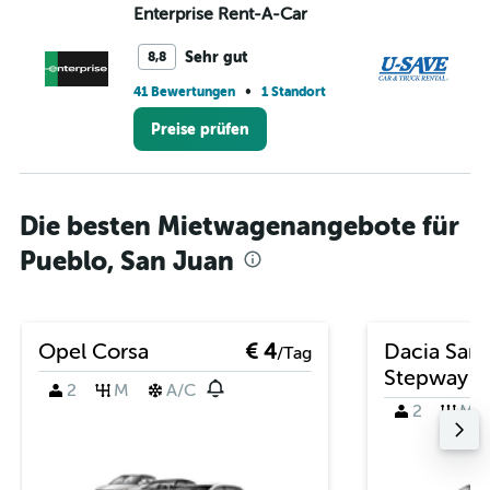
Enterprise Rent-A-Car
U-
Sehr gut
8,8
•
41 Bewertungen
1 Standort
59
Preise prüfen
Die besten Mietwagenangebote für
Pueblo, San Juan
Opel Corsa
€ 4
Dacia San
/Tag
Stepway
2
M
A/C
2
M