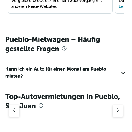
Vergleiche checkfelix in einem Suchvorgang mit
Du war
anderen Reise-Websites.
benach
Pueblo-Mietwagen – Häufig
gestellte Fragen
Kann ich ein Auto für einen Monat am Pueblo
mieten?
Top-Autovermietungen in Pueblo,
San Juan