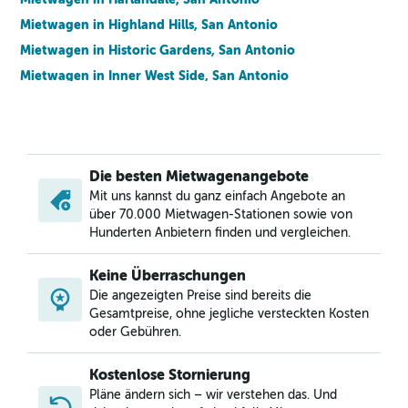
Mietwagen in Highland Hills, San Antonio
Mietwagen in Historic Gardens, San Antonio
Mietwagen in Inner West Side, San Antonio
Mietwagen in Jefferson Heights, San Antonio
Mietwagen in Lackland Air Force Base, San Antonio
Mietwagen in Lavaca, San Antonio
Die besten Mietwagenangebote
Mietwagen in Midtown, San Antonio
Mit uns kannst du ganz einfach Angebote an
Mietwagen in Near East Side, San Antonio
über 70.000 Mietwagen-Stationen sowie von
Mietwagen in North Central, San Antonio
Hunderten Anbietern finden und vergleichen.
Mietwagen in Northeast Side, San Antonio
Keine Überraschungen
Mietwagen in Northwest Side, San Antonio
Die angezeigten Preise sind bereits die
Mietwagen in Palm Heights, San Antonio
Gesamtpreise, ohne jegliche versteckten Kosten
oder Gebühren.
Kostenlose Stornierung
Pläne ändern sich – wir verstehen das. Und