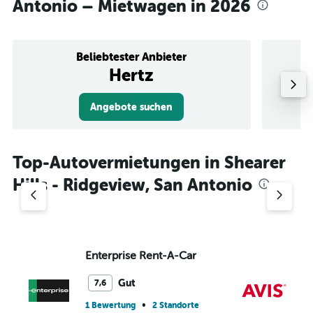
Antonio – Mietwagen in 2026
Beliebtester Anbieter
Hertz
Angebote suchen
Top-Autovermietungen in Shearer
Hills - Ridgeview, San Antonio
Enterprise Rent-A-Car
Av
Gut
7,6
•
1 Bewertung
2 Standorte
1 S