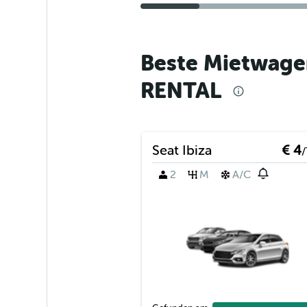
Beste Mietwage
RENTAL
Seat Ibiza
€ 4
/
2
M
A/C