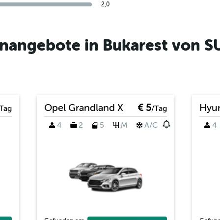
2,0
nangebote in Bukarest von 
Opel Grandland X
€ 5
Hyun
Tag
/Tag
4
2
5
M
A/C
4