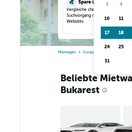
Spare über 40 %
3
4
Vergleiche checkfelix in einem
Suchvorgang mit anderen Reise-
10
11
Websites.
17
18
24
25
Mietwagen
Europa
Rumänien
Buka
31
Beliebte Mietw
Bukarest