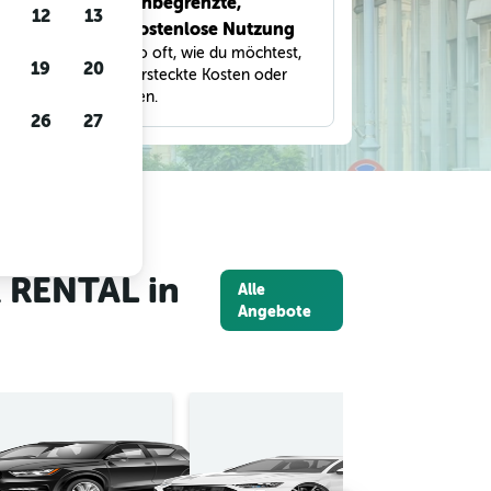
Unbegrenzte,
bnisse
12
13
kostenlose Nutzung
eter,
Suche so oft, wie du möchtest,
und
19
20
ohne versteckte Kosten oder
Gebühren.
26
27
 RENTAL in
Alle
Angebote