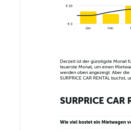
€ 20
The
chart
has
€ 0
1
End
Jän
Feb.
of
X
interactive
axis
chart
displaying
categories.
Range:
14
Derzeit ist der günstigste Monat
categories.
teuerste Monat, um einen Mietwag
The
werden oben angezeigt. Aber die
chart
SURPRICE CAR RENTAL buchst, und
has
1
Y
SURPRICE CAR R
axis
displaying
values.
Range:
0
Wie viel kostet ein Mietwagen 
to