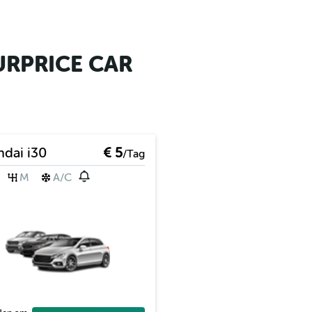
SURPRICE CAR
dai i30
€ 5
/Tag
M
A/C