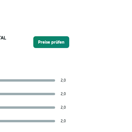
TAL
Preise prüfen
2,0
2,0
2,0
2,0