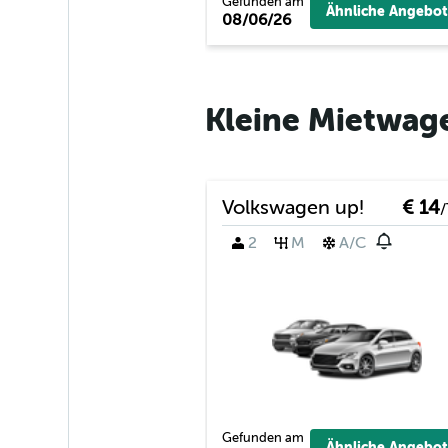
Gefunden am
Ähnliche Angebot
08/06/26
Kleine Mietwage
Volkswagen up!
€ 14
/
2
M
A/C
Gefunden am
Ähnliche Angebot