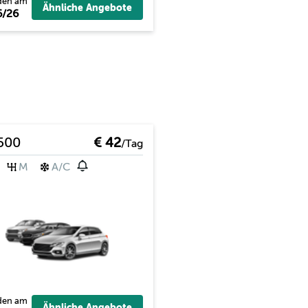
den am
Ähnliche Angebote
6/26
 500
€ 42
/Tag
M
A/C
den am
Ähnliche Angebote