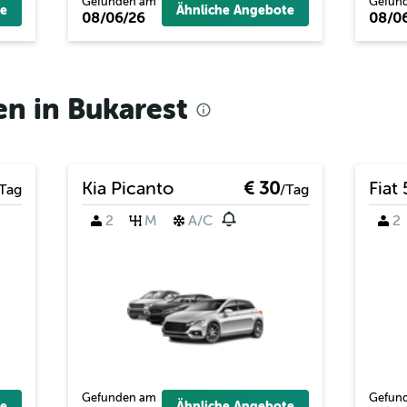
Gefunden am
Gefun
e
Ähnliche Angebote
08/06/26
08/0
n in Bukarest
Kia Picanto
€ 30
Fiat
Tag
/Tag
2
M
A/C
2
Gefunden am
Gefun
e
Ähnliche Angebote