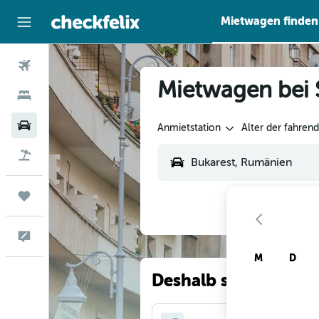
Mietwagen finden
Flüge
Mietwagen bei 
Hotels
Mietwagen
Anmietstation
Alter der fahren
Flug+Hotel
Trips
Feedback
M
D
Deshalb suchen unse