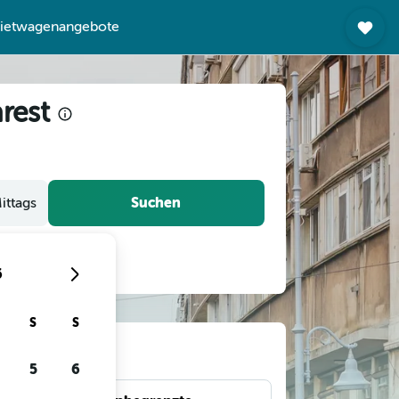
ietwagenangebote
rest
Suchen
ittags
6
S
S
gen
5
6