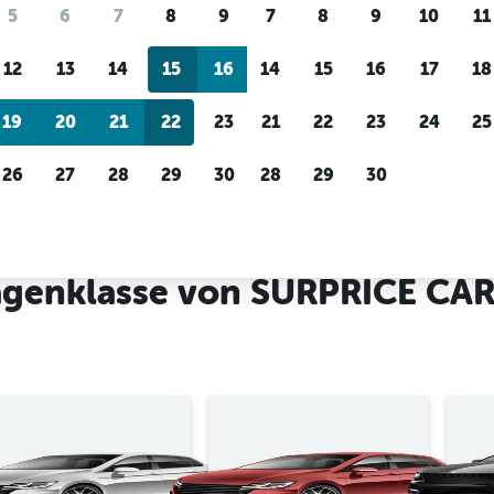
Preis-Tracking
Individuelle Erge
5
6
7
8
9
7
8
9
10
11
Du wartest auf ein tolles
Filtere nach Mietwagenanbi
Angebot?
Lass dich
Fahrzeugtyp, Preisspanne 
12
13
14
15
16
14
15
16
17
18
benachrichtigen
, wenn Preise
mehr.
reduziert werden.
19
20
21
22
23
21
22
23
24
25
26
27
28
29
30
28
29
30
rest
SURPRICE CAR RENTAL Mietwagen in Bukarest
agenklasse von SURPRICE CAR