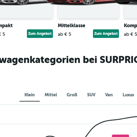
mpakt
Mittelklasse
Komp
€ 5
Zum Angebot
ab € 5
Zum Angebot
ab € 
twagenkategorien bei SURPRI
Klein
Mittel
Groß
SUV
Van
Luxus