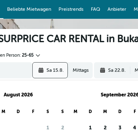
Beliebte Mietwagen
Preistrends
FAQ
Anbieter
M
SURPRICE CAR RENTAL in Buka
den Person:
25-65
Sa 15.8.
Mittags
Sa 22.8.
M
August 2026
September 202
M
D
F
S
S
M
D
M
D
F
re Nutzer mit checkfelix nach Mietwa
1
2
1
2
3
4