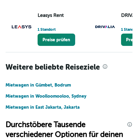
Leasys Rent
DRIVAL
1 Standort
1 Standor
Preise prüfen
Preis
Weitere beliebte Reiseziele
Mietwagen in Gümbet, Bodrum
Mietwagen in Woolloomooloo, Sydney
Mietwagen in East Jakarta, Jakarta
Durchstöbere Tausende
verschiedener Optionen für deinen