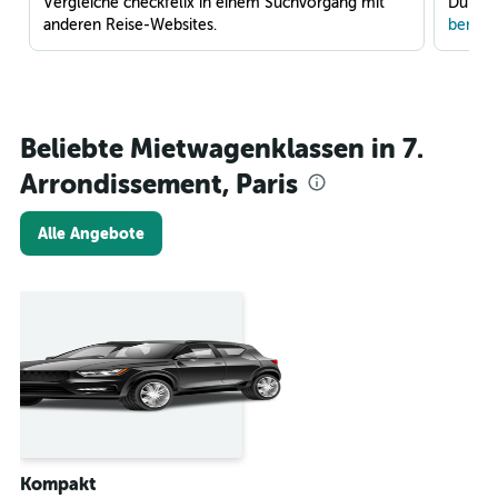
Vergleiche checkfelix in einem Suchvorgang mit
Du war
anderen Reise-Websites.
benach
Beliebte Mietwagenklassen in 7.
Arrondissement, Paris
Alle Angebote
Kompakt