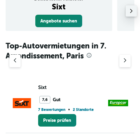
Sixt
Angebote suchen
Top-Autovermietungen in 7.
Arrondissement, Paris
Sixt
Eu
Gut
7,6
•
7 Bewertungen
2 Standorte
1 S
Preise prüfen