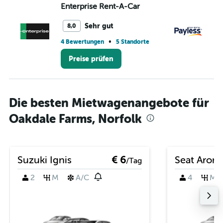
Enterprise Rent-A-Car
Pa
Sehr gut
8,0
•
4 Bewertungen
5 Standorte
5 
Preise prüfen
Die besten Mietwagenangebote für
Oakdale Farms, Norfolk
Suzuki Ignis
€ 6
Seat Arona
/Tag
2
M
A/C
4
M