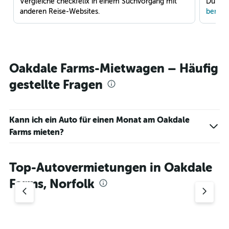
Vergleiche checkfelix in einem Suchvorgang mit
Du war
anderen Reise-Websites.
benach
Oakdale Farms-Mietwagen – Häufig
gestellte Fragen
Kann ich ein Auto für einen Monat am Oakdale
Farms mieten?
Top-Autovermietungen in Oakdale
Farms, Norfolk