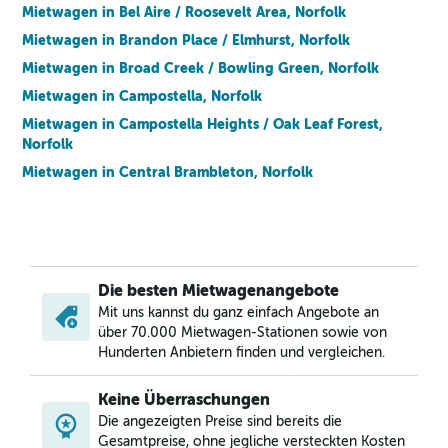
Mietwagen in Bel Aire / Roosevelt Area, Norfolk
Mietwagen in Brandon Place / Elmhurst, Norfolk
Mietwagen in Broad Creek / Bowling Green, Norfolk
Mietwagen in Campostella, Norfolk
Mietwagen in Campostella Heights / Oak Leaf Forest,
Norfolk
Mietwagen in Central Brambleton, Norfolk
Mietwagen in Chelsea, Norfolk
Mietwagen in Chesterfield Heights, Norfolk
Mietwagen in Coleman Place / Sherwood Forest, Norfolk
Mietwagen in Colonial Heights, Norfolk
Die besten Mietwagenangebote
Mietwagen in Colonial Place, Norfolk
Mit uns kannst du ganz einfach Angebote an
über 70.000 Mietwagen-Stationen sowie von
Mietwagen in Coronado / Inglenook Park, Norfolk
Hunderten Anbietern finden und vergleichen.
Mietwagen in Cottage Row Park, Norfolk
Mietwagen in Crown Point / River Oaks, Norfolk
Keine Überraschungen
Die angezeigten Preise sind bereits die
Mietwagen in Downtown, Norfolk
Gesamtpreise, ohne jegliche versteckten Kosten