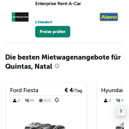
Enterprise Rent-A-Car
A
1 Standort
1 S
Preise prüfen
Die besten Mietwagenangebote für
Quintas, Natal
Ford Fiesta
€ 4
Hyundai i
/Tag
2
M
A/C
2
M