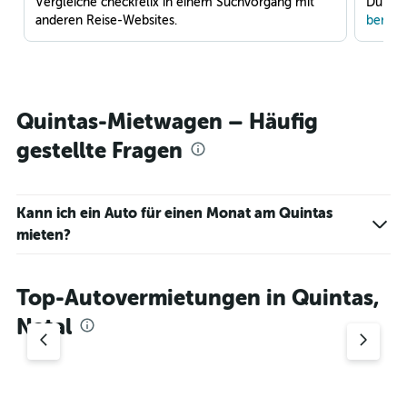
Vergleiche checkfelix in einem Suchvorgang mit
Du war
anderen Reise-Websites.
benach
Quintas-Mietwagen – Häufig
gestellte Fragen
Kann ich ein Auto für einen Monat am Quintas
mieten?
Top-Autovermietungen in Quintas,
Natal