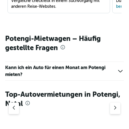
Vergleiche checkfelix in einem Suchvorgang mit
Du war
anderen Reise-Websites.
benach
Potengi-Mietwagen – Häufig
gestellte Fragen
Kann ich ein Auto für einen Monat am Potengi
mieten?
Top-Autovermietungen in Potengi,
Natal