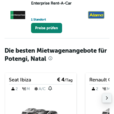
Enterprise Rent-A-Car
A
1 Standort
1 S
Preise prüfen
Die besten Mietwagenangebote für
Potengi, Natal
Seat Ibiza
€ 4
Renault Cl
/Tag
2
M
A/C
2
M