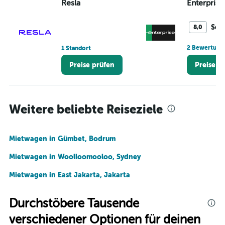
Resla
Enterprise
Seh
8,0
2 Bewertung
1 Standort
Preise prüfen
Preise p
Weitere beliebte Reiseziele
Mietwagen in Gümbet, Bodrum
Mietwagen in Woolloomooloo, Sydney
Mietwagen in East Jakarta, Jakarta
Durchstöbere Tausende
verschiedener Optionen für deinen