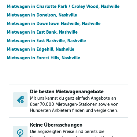
Mietwagen in Charlotte Park / Croley Wood, Nashville
Mietwagen in Donelson, Nashville
Mietwagen in Downtown Nashville, Nashville
Mietwagen in East Bank, Nashville
Mietwagen in East Nashville, Nashville
Mietwagen in Edgehill, Nashville
Mietwagen in Forest Hills, Nashville
Mietwagen in Germantown, Nashville
Mietwagen in Green Hills, Nashville
Mietwagen in Hadley / Washington / Watkins Park,
Nashville
Die besten Mietwagenangebote
Mietwagen in Hillwood / White Bridge, Nashville
Mit uns kannst du ganz einfach Angebote an
über 70.000 Mietwagen-Stationen sowie von
Mietwagen in Hope Gardens / Buena Vista, Nashville
Hunderten Anbietern finden und vergleichen.
Mietwagen in Larkwood, Nashville
Mietwagen in Madison, Nashville
Keine Überraschungen
Die angezeigten Preise sind bereits die
Mietwagen in Midtown / West End / Music Row, Nashville