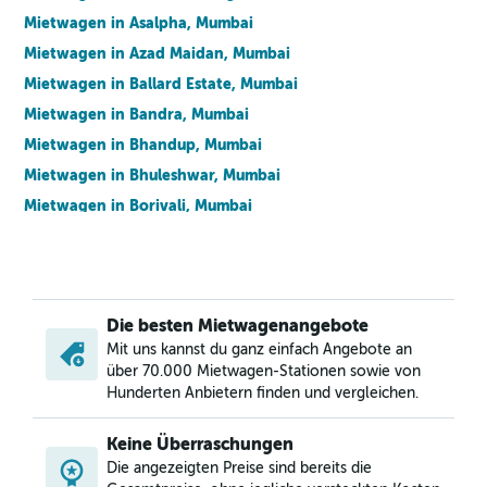
Mietwagen in Asalpha, Mumbai
Mietwagen in Azad Maidan, Mumbai
Mietwagen in Ballard Estate, Mumbai
Mietwagen in Bandra, Mumbai
Mietwagen in Bhandup, Mumbai
Mietwagen in Bhuleshwar, Mumbai
Mietwagen in Borivali, Mumbai
Mietwagen in Brahmanwadi, Mumbai
Mietwagen in Byculla, Mumbai
Mietwagen in Chembur, Mumbai
Die besten Mietwagenangebote
Mietwagen in Chhatrapati Shivaji Terminus Area, Mumbai
Mit uns kannst du ganz einfach Angebote an
Mietwagen in Churchgate, Mumbai
über 70.000 Mietwagen-Stationen sowie von
Mietwagen in Colaba, Mumbai
Hunderten Anbietern finden und vergleichen.
Mietwagen in Cumballa Hill, Mumbai
Keine Überraschungen
Mietwagen in Dadar, Mumbai
Die angezeigten Preise sind bereits die
Mietwagen in Dahisar, Mumbai