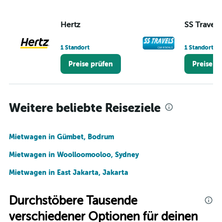
Hertz
SS Travels
1 Standort
1 Standort
Preise prüfen
Preise p
Weitere beliebte Reiseziele
Mietwagen in Gümbet, Bodrum
Mietwagen in Woolloomooloo, Sydney
Mietwagen in East Jakarta, Jakarta
Durchstöbere Tausende
verschiedener Optionen für deinen