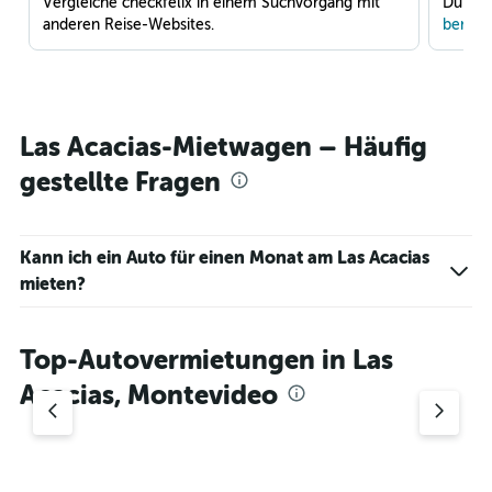
Vergleiche checkfelix in einem Suchvorgang mit
Du war
anderen Reise-Websites.
benach
Las Acacias-Mietwagen – Häufig
gestellte Fragen
Kann ich ein Auto für einen Monat am Las Acacias
mieten?
Top-Autovermietungen in Las
Acacias, Montevideo