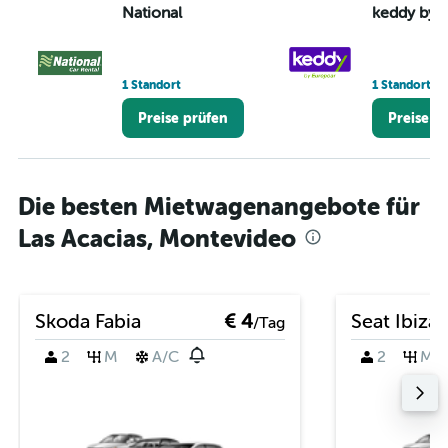
National
keddy by 
1 Standort
1 Standort
Preise prüfen
Preise p
Die besten Mietwagenangebote für
Las Acacias, Montevideo
Skoda Fabia
€ 4
Seat Ibiza
/Tag
2
M
A/C
2
M