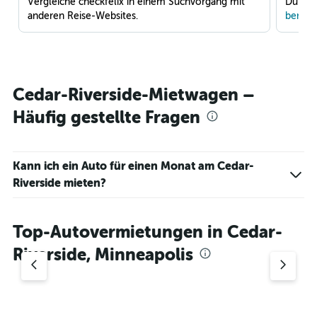
Vergleiche checkfelix in einem Suchvorgang mit
Du war
anderen Reise-Websites.
benach
Cedar-Riverside-Mietwagen –
Häufig gestellte Fragen
Kann ich ein Auto für einen Monat am Cedar-
Riverside mieten?
Top-Autovermietungen in Cedar-
Riverside, Minneapolis