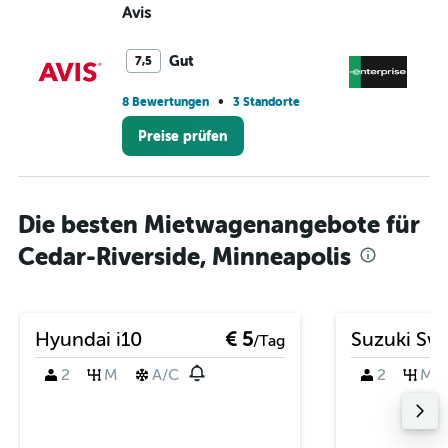
Avis
En
Gut
7,5
•
8 Bewertungen
3 Standorte
3 
Preise prüfen
Die besten Mietwagenangebote für
Cedar-Riverside, Minneapolis
Hyundai i10
€ 5
Suzuki Swi
/Tag
2
M
A/C
2
M