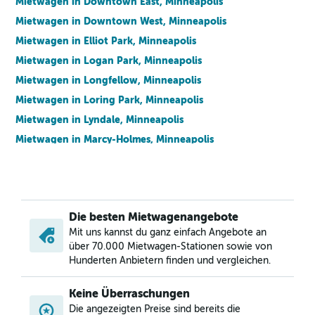
Mietwagen in Downtown East, Minneapolis
Mietwagen in Downtown West, Minneapolis
Mietwagen in Elliot Park, Minneapolis
Mietwagen in Logan Park, Minneapolis
Mietwagen in Longfellow, Minneapolis
Mietwagen in Loring Park, Minneapolis
Mietwagen in Lyndale, Minneapolis
Mietwagen in Marcy-Holmes, Minneapolis
Mietwagen in Near North, Minneapolis
Mietwagen in Near North District, Minneapolis
Mietwagen in Nicollet Island, Minneapolis
Die besten Mietwagenangebote
Mietwagen in Nokomis, Minneapolis
Mit uns kannst du ganz einfach Angebote an
Mietwagen in North Loop, Minneapolis
über 70.000 Mietwagen-Stationen sowie von
Mietwagen in Northeast, Minneapolis
Hunderten Anbietern finden und vergleichen.
Mietwagen in Northeast Park, Minneapolis
Keine Überraschungen
Mietwagen in Phillips, Minneapolis
Die angezeigten Preise sind bereits die