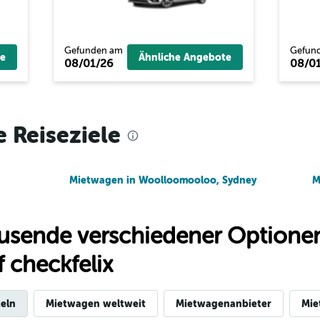
Preise prüfen
Gefunden am
Gefun
e
Ähnliche Angebote
08/01/26
08/01
Preise prüfen
e Reiseziele
Mietwagen in Woolloomooloo, Sydney
M
usende verschiedener Optionen
 checkfelix
eln
Mietwagen weltweit
Mietwagenanbieter
Mie