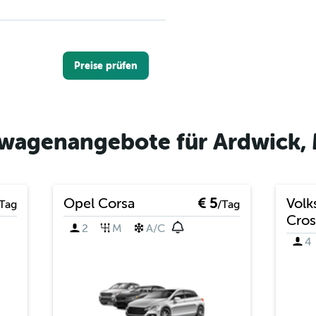
Preise prüfen
twagenangebote für Ardwick,
Preise prüfen
Opel Corsa
€ 5
Volk
Tag
/Tag
Cros
2
M
A/C
Rentals
4
Preise prüfen