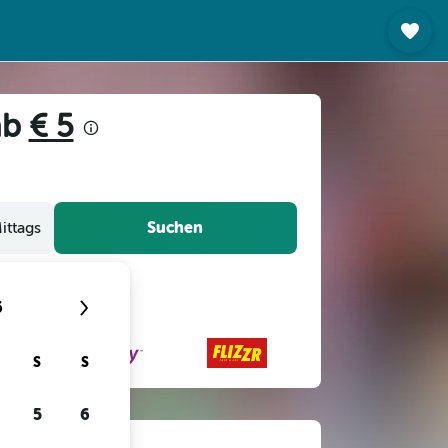
ab
€ 5
Suchen
ittags
6
S
S
5
6