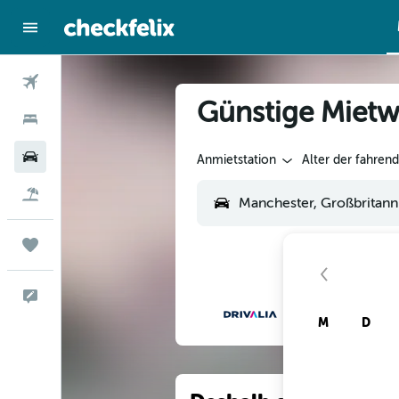
Flüge
Günstige Mietw
Hotels
Mietwagen
Anmietstation
Alter der fahren
Flug+Hotel
Trips
Feedback
M
D