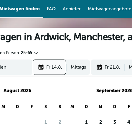
Mietwagen finden
FAQ
Anbieter
Mietwagenangebote
agen in Ardwick, Manchester, 
den Person:
25-65
Fr 14.8.
Mittags
Fr 21.8.
M
August 2026
September 202
M
D
F
S
S
M
D
M
D
F
1
2
1
2
3
4