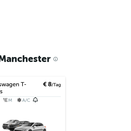
 Manchester
swagen T-
€ 8
/Tag
s
M
A/C