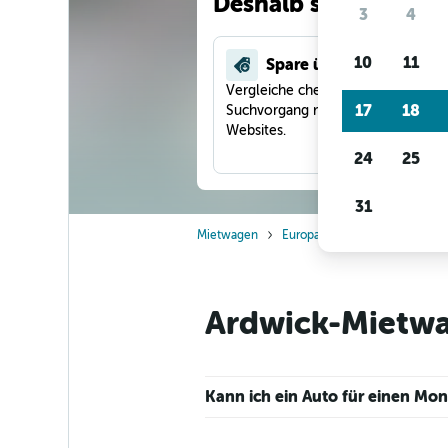
Deshalb suchen unse
3
4
10
11
Spare über 40 %
Vergleiche checkfelix in einem
17
18
Suchvorgang mit anderen Reise-
Websites.
24
25
31
Mietwagen
Europa
Großbritannien
Ardwick-Mietwag
Kann ich ein Auto für einen Mo