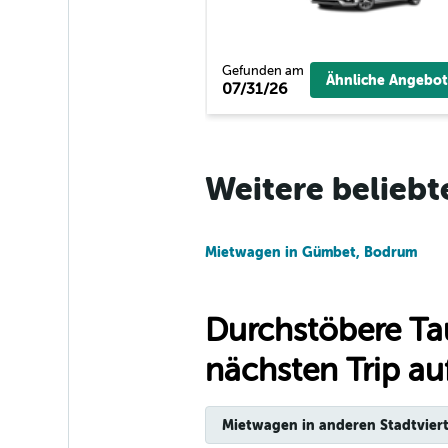
Firefly
1 Standort
Gefunden am
Ähnliche Angebot
07/31/26
FLIZZR
Weitere beliebt
1 Standort
Mietwagen in Gümbet, Bodrum
Durchstöbere Ta
nächsten Trip auf
Mietwagen in anderen Stadtviert