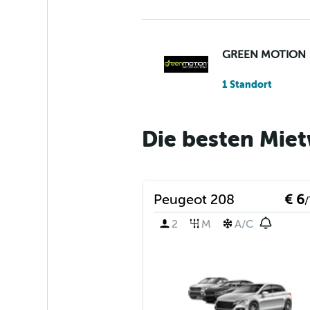
GREEN MOTION
1 Standort
Die besten Mie
Easirent
1 Standort
Peugeot 208
€ 6
/
2
M
A/C
City Car & Truck 
1 Standort