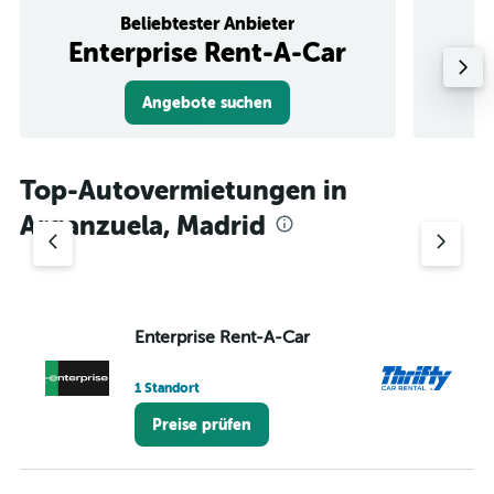
Beliebtester Anbieter
Enterprise Rent-A-Car
Angebote suchen
Top-Autovermietungen in
Arganzuela, Madrid
Enterprise Rent-A-Car
Th
1 Standort
1 S
Preise prüfen