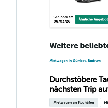
Firefly
Gefunden am
1 Standort
Ähnliche Angebot
08/03/26
Final Rentals
Weitere beliebt
1 Standort
Mietwagen in Gümbet, Bodrum
Durchstöbere Ta
nächsten Trip auf
Mietwagen an Flughäfen
Mi