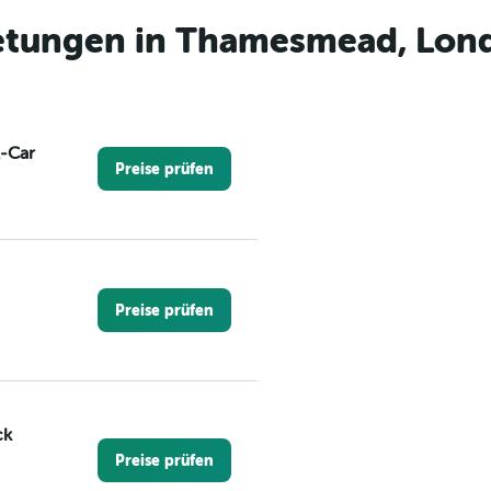
etungen in Thamesmead, Lon
A-Car
Preise prüfen
Preise prüfen
ck
Preise prüfen