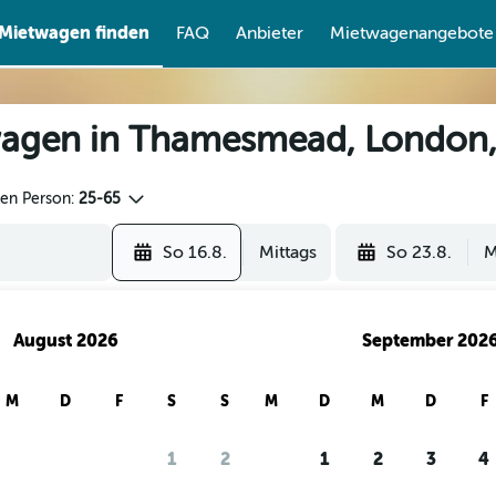
Mietwagen finden
FAQ
Anbieter
Mietwagenangebote
wagen in Thamesmead, London
den Person:
25-65
So 16.8.
Mittags
So 23.8.
M
August 2026
September 202
M
D
F
S
S
M
D
M
D
F
1
2
1
2
3
4