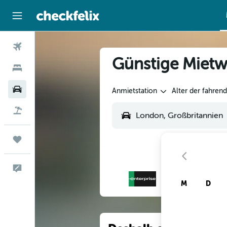
Flüge
Günstige Miet
Hotels
Mietwagen
Anmietstation
Alter der fahren
Flug+Hotel
Trips
Feedback
M
D