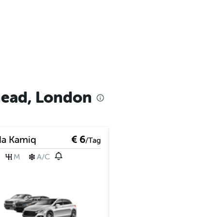
ead, London
da Kamiq
€ 6
/Tag
M
A/C