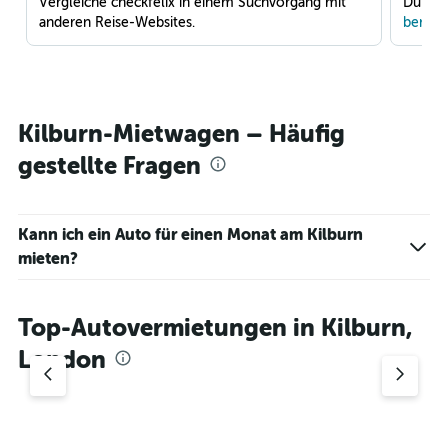
Vergleiche checkfelix in einem Suchvorgang mit
Du war
anderen Reise-Websites.
benach
Kilburn-Mietwagen – Häufig
gestellte Fragen
Kann ich ein Auto für einen Monat am Kilburn
mieten?
Top-Autovermietungen in Kilburn,
London