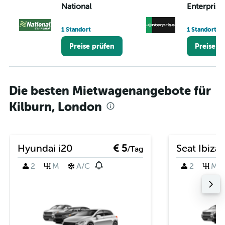
National
Enterprise
1 Standort
1 Standort
Preise prüfen
Preise p
Die besten Mietwagenangebote für
Kilburn, London
Hyundai i20
€ 5
Seat Ibiza
/Tag
2
M
A/C
2
M