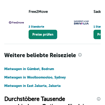
Free2Move
Sadore
2 Standorte
1 Stando
Preise prüfen
Prei
Weitere beliebte Reiseziele
Mietwagen in Gümbet, Bodrum
Mietwagen in Woolloomooloo, Sydney
Mietwagen in East Jakarta, Jakarta
Durchstöbere Tausende