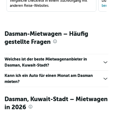
Vergleiche checkfelix in einem Suchvorgang mit
Du war
anderen Reise-Websites.
benach
Dasman-Mietwagen – Häufig
gestellte Fragen
Welches ist der beste Mietwagenanbieter in
Dasman, Kuwait-Stadt?
Kann ich ein Auto für einen Monat am Dasman
mieten?
Dasman, Kuwait-Stadt – Mietwagen
in 2026