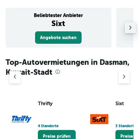
Beliebtester Anbieter
Sixt
Angebote suchen
Top-Autovermietungen in Dasman,
Kuwait-Stadt
Thrifty
Sixt
4 Standorte
3 Standorte
Preise prüfen
Preise p