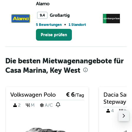
Alamo
En
Großartig
9,4
•
5 Bewertungen
1 Standort
8 
Preise prüfen
Die besten Mietwagenangebote für
Casa Marina, Key West
Volkswagen Polo
€ 6
Dacia San
/Tag
Stepway
2
M
A/C
4
M