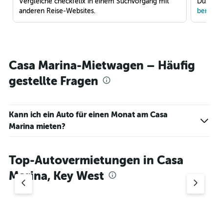
Vergleiche checkfelix in einem Suchvorgang mit
Du war
anderen Reise-Websites.
benach
Casa Marina-Mietwagen – Häufig
gestellte Fragen
Kann ich ein Auto für einen Monat am Casa
Marina mieten?
Top-Autovermietungen in Casa
Marina, Key West