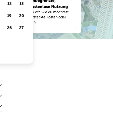
Unbegrenzte,
bnisse
12
13
kostenlose Nutzung
eter,
Suche so oft, wie du möchtest,
und
19
20
ohne versteckte Kosten oder
Gebühren.
26
27