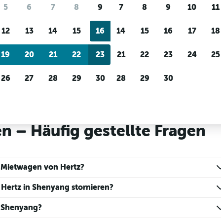
Preis-Tracking
Individuelle Erge
5
6
7
8
9
7
8
9
10
11
Du wartest auf ein tolles
Filtere nach Mietwagenanbi
Angebot?
Lass dich
Fahrzeugtyp, Preisspanne 
12
13
14
15
16
14
15
16
17
18
benachrichtigen
, wenn Preise
mehr.
reduziert werden.
19
20
21
22
23
21
22
23
24
25
26
27
28
29
30
28
29
30
twagen in Shenyang
 – Häufig gestellte Fragen
 Mietwagen von Hertz?
Hertz in Shenyang stornieren?
n Shenyang?