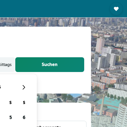
Suchen
ittags
6
S
S
gen
5
6