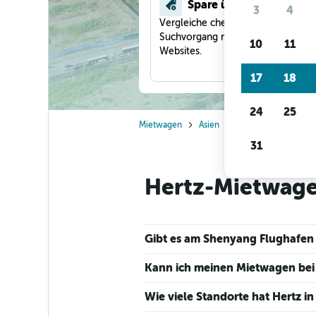
Spare über 40 %
3
4
Vergleiche checkfelix in einem
Suchvorgang mit anderen Reise-
10
11
Websites.
17
18
24
25
Mietwagen
Asien
China
Hertz Mie
31
Hertz-Mietwagen
Gibt es am Shenyang Flughafen
Kann ich meinen Mietwagen bei 
Wie viele Standorte hat Hertz i